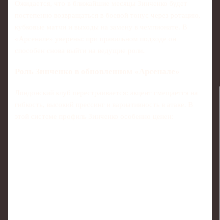
Ожидается, что в ближайшие месяцы Зинченко будет
постепенно возвращаться в боевой тонус через ротацию,
кубковые матчи и выходы на замену в чемпионате. В
«Арсенале» уверены: при правильном подходе он
способен снова выйти на ведущие роли.
Роль Зинченко в обновленном «Арсенале»
Лондонский клуб перестраивается: акцент смещается на
гибкость, высокий прессинг и вариативность в атаке. В
этой системе профиль Зинченко особенно ценен: