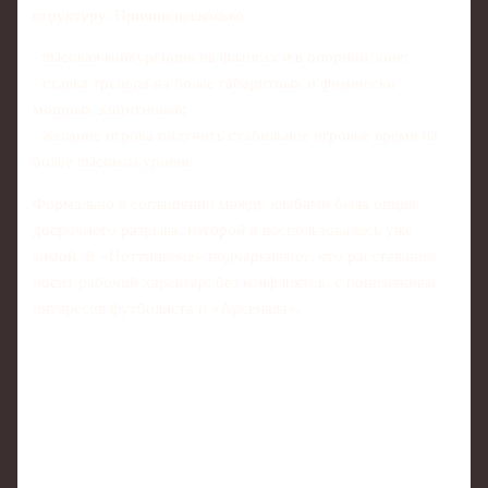
структуру. Причин несколько:
- высокая конкуренция на флангах и в опорной зоне;
- ставка тренера на более габаритных и физически
мощных защитников;
- желание игрока получить стабильное игровое время на
более высоком уровне.
Формально в соглашении между клубами была опция
досрочного разрыва, которой и воспользовались уже
зимой. В «Ноттингеме» подчеркивают, что расставание
носит рабочий характер: без конфликтов, с пониманием
интересов футболиста и «Арсенала».