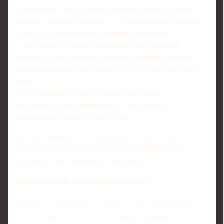
- за позицию слева в обороне борются сразу несколько
игроков с разным профилем – от классических фулбеков
до более оборонительных крайних защитников;
- в полузащите тренер располагает целой группой
креативных исполнителей, поэтому Зинченко придется
предлагать команде не только пас, но и объем работы без
мяча;
- на тренировках от него ожидают не только
стабильности, но и инициативы – игры вперед,
рискованных передач, обострения.
Клуб не скрывает, что ставка делается на тех, кто
способен выдерживать высокий темп и принимать
нестандартные решения под давлением.
Психология и лидерские качества
Отдельно в «Арсенале» отмечают характер игрока. Опыт
выступления за топ-клубы и сборную сформировал у