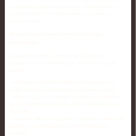
и за умение поддержать партнеров, завести команду в
нужный момент, что особенно важно в длинном и
плотном сезоне.
Как его присутствие влияет на тактику
соперников
Соперники, готовясь к игре против «Арсенала» с
Зинченко в составе, вынуждены учитывать несколько
факторов:
- левый фланг становится менее предсказуемым: там
можно увидеть и широкий край, и смещения в центр;
- при его входах в полузащиту в центре поля создается
численное преимущество, что ломает привычные схемы
прессинга;
- сопернику приходится решать – перекрывать фланг или
встречать дополнительного полузащитника между
линиями.