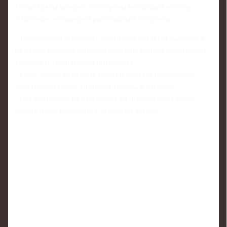
Несмотря на интерес со стороны нескольких клубов,
«Арсенал» не намерен расставаться с игроком:
- трансферная стоимость защитника остается высокой, а
на рынке немного исполнителей с подобным сочетанием
техникы и тактического интеллекта;
- клубу важно сохранять глубину состава на длинную
дистанцию сезона, учитывая травмы и нагрузку;
- сам футболист не настаивает на немедленном уходе,
рассчитывая побороться за место в основе.