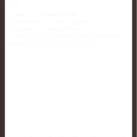
него:
- привычку к давлению и критике;
- умение держать удар после ошибок и не
«проваливаться» психологически;
- готовность брать на себя ответственность в сложные
моменты – как на поле, так и в раздевалке.
В коллективе он ценится не только за уровень футбола, но