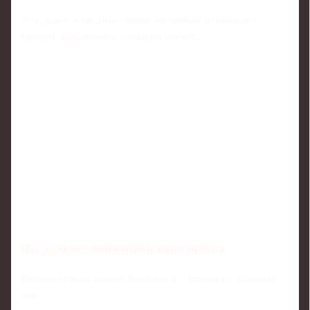
Это делает «Арсенал» менее читаемым и позволяет
тренеру варьировать сценарии матчей.
Что дальше: ближайшие цели игрока
Краткосрочные задачи Зинченко в «Арсенале» выглядят
так: