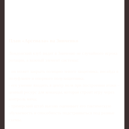
План «Арсенала» на Зинченко
Лондонский клуб видит в Зинченко не случайного игрока
ротации, а важный элемент системы:
- он может закрыть позицию левого защитника, инсайда в
полуфланге и опорного полузащитника;
- его умение входить в центр поля при построении атаки –
ценный ресурс для команды, которая строит игру через
контроль мяча;
- тренерский штаб высоко оценивает его тактическую
обучаемость и способность подстраиваться под разные
схемы.