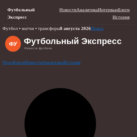
Футбольный
Новости
Аналитика
Интервью
Блоги
Экспресс
История
Skip
Футбол • матчи • трансферы
8 августа 2026
Поиск
to
content
News
Блоги
Новости
Аналитика
История