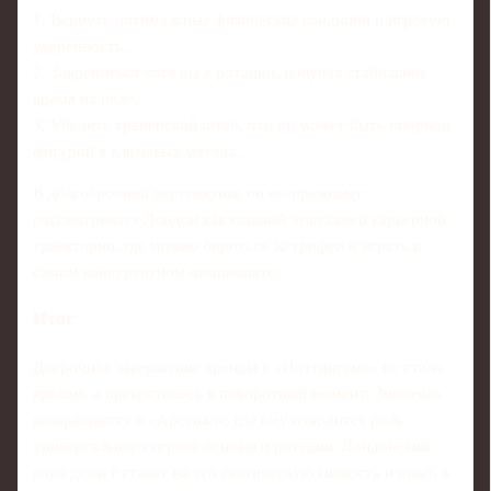
1. Вернуть оптимальные физические кондиции и игровую
уверенность.
2. Закрепиться хотя бы в ротации, получая стабильное
время на поле.
3. Убедить тренерский штаб, что он может быть опорной
фигурой в ключевых матчах.
В долгосрочной перспективе он по-прежнему
рассматривает Лондон как главный этап своей карьерной
траектории, где можно бороться за трофеи и играть в
самом конкурентном чемпионате.
Итог
Досрочное завершение аренды в «Ноттингеме» не стало
крахом, а превратилось в поворотный момент: Зинченко
возвращается в «Арсенал», где ему отводится роль
универсального игрока основы и ротации. Лондонский
клуб делает ставку на его тактическую гибкость и опыт, а