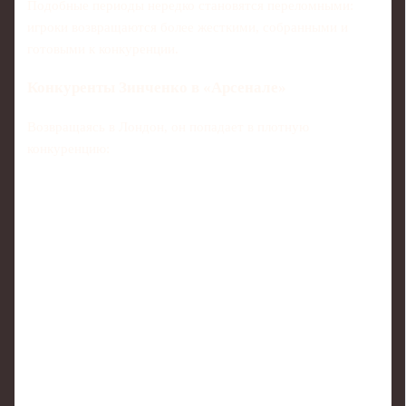
Подобные периоды нередко становятся переломными:
игроки возвращаются более жесткими, собранными и
готовыми к конкуренции.
Конкуренты Зинченко в «Арсенале»
Возвращаясь в Лондон, он попадает в плотную
конкуренцию: