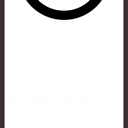
4 минут чтения
Стало известно, где продолжит карьеру Зинченко: аренда
в «Ноттингеме» досрочно завершена, защитник
возвращается в «Арсенал» и остается в системе
лондонского клуба. Руководство «канониров» приняло
принципиальное решение не отправлять футболиста в
новую аренду, а интегрировать его в обновленную модель
команды.
Почему «Ноттингем» прервал аренду
Английский клуб, который рассчитывал усилить левый
фланг обороны за счет универсальности Зинченко, так и
не смог полноценно встроить игрока в свою тактическую