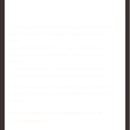
- при игре с тремя центральными защитниками он может
действовать в роли «ложного» латераля, смещаясь в
центр;
- при классической четверке сзади – становиться
дополнительным плеймейкером, начиная атаки из
глубины;
- в отдельных матчах – играть практически второго
опорника, страхуя более креативных партнеров.
Такая универсальность позволяет тренеру изменять
структуру без замен – просто смещая Зинченко между
линиями.
Почему переход на постоянной основе не
рассматривается