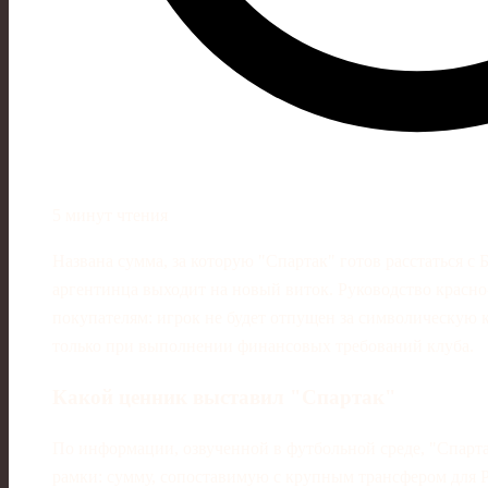
5 минут чтения
Названа сумма, за которую "Спартак" готов расстаться с Б
аргентинца выходит на новый виток. Руководство красн
покупателям: игрок не будет отпущен за символическую
только при выполнении финансовых требований клуба.
Какой ценник выставил "Спартак"
По информации, озвученной в футбольной среде, "Спарта
рамки: сумму, сопоставимую с крупным трансфером для Р