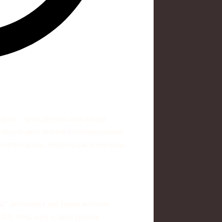
арко, - трансферная сага вокруг
о-белых дало понять потенциальным
 компенсацию, переговоры возможны
к" обозначил для Барко жесткие
ПЛ. Речь идет о цене уровня