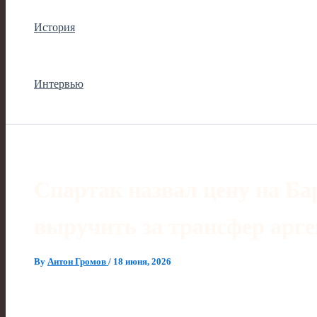
История
Интервью
Спартак назвал цену на Ба
выручить за трансфер арг
By
Антон Громов
/
18 июня, 2026