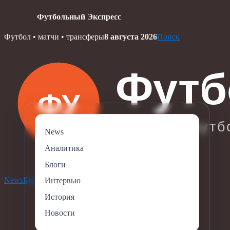
Футбольный Экспресс
Skip
Футбол • матчи • трансферы
8 августа 2026
Поиск
to
content
News
Аналитика
Блоги
News
Блоги
Новости
Аналитика
История
Интервью
История
Новости