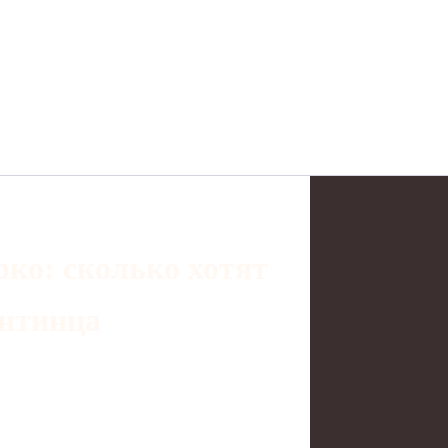
рко: сколько хотят
ентинца