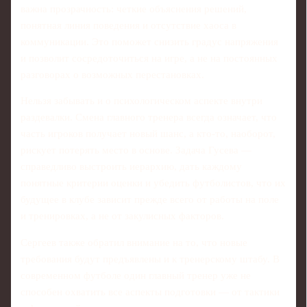
важна прозрачность: четкие объяснения решений,
понятная линия поведения и отсутствие хаоса в
коммуникации. Это поможет снизить градус напряжения
и позволит сосредоточиться на игре, а не на постоянных
разговорах о возможных перестановках.
Нельзя забывать и о психологическом аспекте внутри
раздевалки. Смена главного тренера всегда означает, что
часть игроков получает новый шанс, а кто-то, наоборот,
рискует потерять место в основе. Задача Гусева —
справедливо выстроить иерархию, дать каждому
понятные критерии оценки и убедить футболистов, что их
будущее в клубе зависит прежде всего от работы на поле
и тренировках, а не от закулисных факторов.
Сергеев также обратил внимание на то, что новые
требования будут предъявлены и к тренерскому штабу. В
современном футболе один главный тренер уже не
способен охватить все аспекты подготовки — от тактики