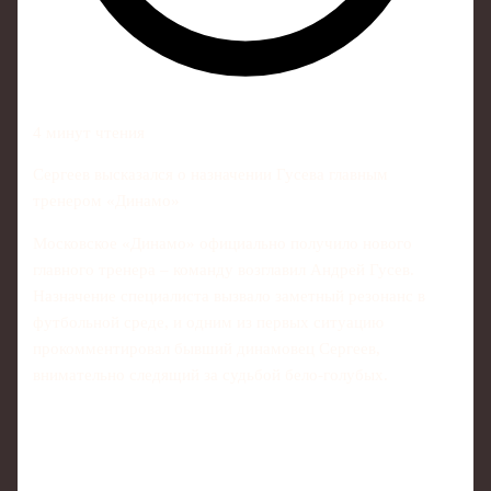
4 минут чтения
Сергеев высказался о назначении Гусева главным
тренером «Динамо»
Московское «Динамо» официально получило нового
главного тренера – команду возглавил Андрей Гусев.
Назначение специалиста вызвало заметный резонанс в
футбольной среде, и одним из первых ситуацию
прокомментировал бывший динамовец Сергеев,
внимательно следящий за судьбой бело-голубых.