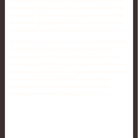
удержаться в зоне претендентов на высокие места, но и
постараться сделать шаг вперед — как в чемпионате, так
и в кубковых турнирах. Сергеев отметил, что ожидания у
болельщиков традиционно высокие, и любое отклонение
от заявленных целей будет восприниматься болезненно.
Отдельным пунктом стоит вопрос трансферной политики.
С приходом нового тренера всегда возникает тема
усиления состава. По мнению Сергеева, важно, чтобы
возможные приобретения не превращались в хаотичное
латание дыр, а вписывались в общую игровую концепцию.
Гусеву придется четко обозначить, какие позиции
нуждаются в усилении, и добиваться того, чтобы
новичкам было понятно, какую роль от них ждут.