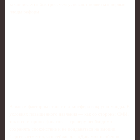
заканчивается быстрее, чем успевают появиться первые
плоды реформ.
Важным фактором станет и атмосфера вокруг команды. В
условиях повышенного давления — как со стороны СМИ,
так и со стороны фанатов — тренеру необходимо
сохранять спокойствие и не поддаваться на эмоции.
Сергеев отметил, что сейчас для «Динамо» особенно