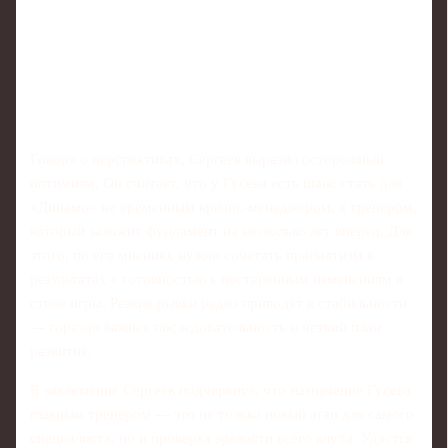
Говоря о перспективах, Сергеев выразил осторожный
оптимизм. Он считает, что у Гусева есть шанс стать для
«Динамо» не временным кризис-менеджером, а тренером,
который заложит фундамент на несколько лет вперед. Для
этого, по его мнению, нужно сочетать прагматизм в
результатах с готовностью к постепенным изменениям в
стиле игры. Резкие рывки редко приводят к стабильности
— гораздо важнее последовательность и четкий план
развития.
В заключение Сергеев подчеркнул, что назначение Гусева
главным тренером — это не только новый этап для самого
специалиста, но и проверка зрелости всего клуба. Удастся