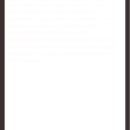
рассматривать в более широком контексте стратегии
клуба. «Динамо» в последние годы пытается
балансировать между задачами на конкретный сезон и
долгосрочным развитием. Новый тренер станет
проверкой для этой стратегии: либо клуб
продемонстрирует, что готов доверять специалисту на
дистанции и строить системную работу, либо очередная
смена курса только усилит ощущение нестабильности
вокруг команды.