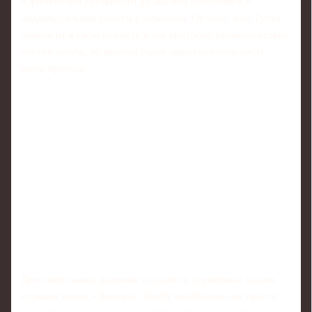
и физической готовности до анализа соперников и
индивидуальной работы с игроками. От того, кого Гусев
пригласит в свою команду и как выстроит взаимодействие
внутри штаба, во многом будет зависеть успешность
всего проекта.
Дополнительное давление создают и турнирные задачи,
стоящие перед «Динамо». Клубу необходимо не просто