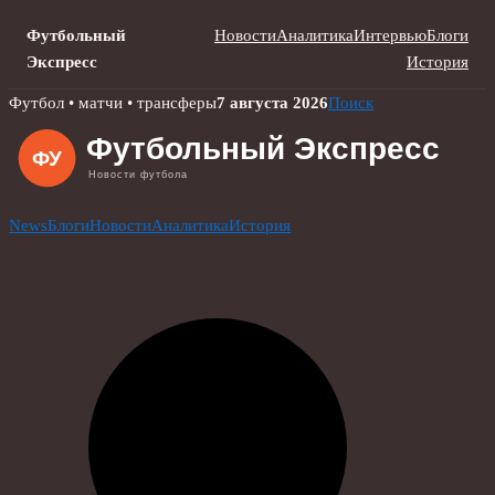
Футбольный
Новости
Аналитика
Интервью
Блоги
Экспресс
История
Skip
Футбол • матчи • трансферы
7 августа 2026
Поиск
to
content
News
Блоги
Новости
Аналитика
История