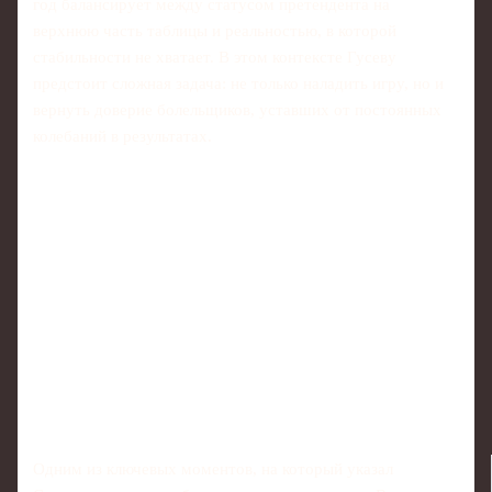
год балансирует между статусом претендента на
верхнюю часть таблицы и реальностью, в которой
стабильности не хватает. В этом контексте Гусеву
предстоит сложная задача: не только наладить игру, но и
вернуть доверие болельщиков, уставших от постоянных
колебаний в результатах.
Одним из ключевых моментов, на который указал