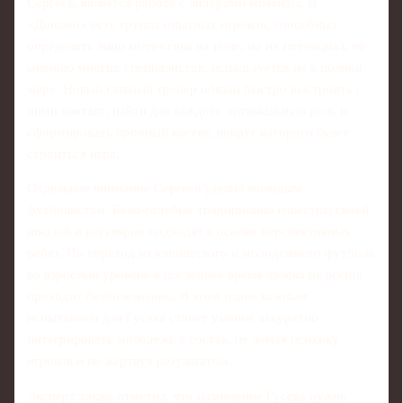
Сергеев, является работа с лидерами команды. В
«Динамо» есть группа опытных игроков, способных
определять лицо коллектива на поле, но их потенциал, по
мнению многих специалистов, используется не в полной
мере. Новый главный тренер обязан быстро выстроить с
ними контакт, найти для каждого оптимальную роль и
сформировать прочный костяк, вокруг которого будет
строиться игра.
Отдельное внимание Сергеев уделил молодым
футболистам. Бело-голубые традиционно известны своей
школой и регулярно подводят к основе перспективных
ребят. Но переход из юношеского и молодежного футбола
во взрослый уровень в последнее время далеко не всегда
проходит безболезненно. В этом плане важным
испытанием для Гусева станет умение аккуратно
интегрировать молодежь в состав, не ломая психику
игроков и не жертвуя результатом.
Эксперт также отметил, что назначение Гусева нужно