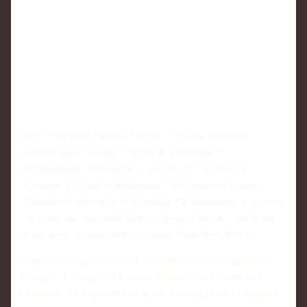
По его мнению, приход Гусева – это шаг, который
одновременно можно считать и логичным, и
рискованным. Логичным — потому что клуб искал
человека, хорошо понимающего внутреннюю кухню
«Динамо» и менталитет команды. Рискованным — потому
что уровень ожиданий вокруг проекта высок, а времени
на раскачку в нынешних условиях практически нет.
Сергеев подчеркнул, что в нынешнем сезоне «Динамо»
нуждалось не просто в смене фамилии на тренерской
скамейке, а в перезагрузке идей. Команда уже не первый