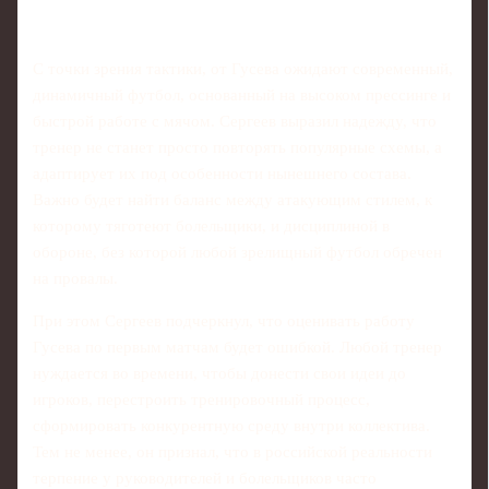
С точки зрения тактики, от Гусева ожидают современный,
динамичный футбол, основанный на высоком прессинге и
быстрой работе с мячом. Сергеев выразил надежду, что
тренер не станет просто повторять популярные схемы, а
адаптирует их под особенности нынешнего состава.
Важно будет найти баланс между атакующим стилем, к
которому тяготеют болельщики, и дисциплиной в
обороне, без которой любой зрелищный футбол обречен
на провалы.
При этом Сергеев подчеркнул, что оценивать работу
Гусева по первым матчам будет ошибкой. Любой тренер
нуждается во времени, чтобы донести свои идеи до
игроков, перестроить тренировочный процесс,
сформировать конкурентную среду внутри коллектива.
Тем не менее, он признал, что в российской реальности
терпение у руководителей и болельщиков часто