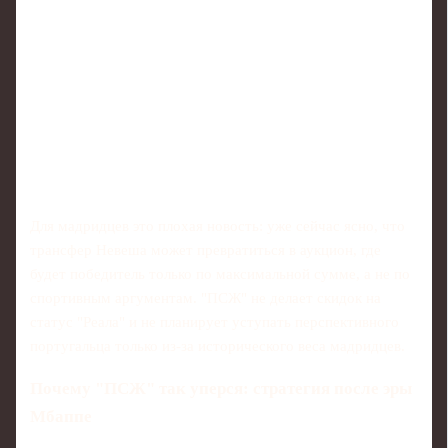
Для мадридцев это плохая новость: уже сейчас ясно, что
трансфер Невеша может превратиться в аукцион, где
будет победитель только по максимальной сумме, а не по
спортивным аргументам. "ПСЖ" не делает скидок на
статус "Реала" и не планирует уступать перспективного
португальца только из‑за исторического веса мадридцев.
Почему "ПСЖ" так уперся: стратегия после эры
Мбаппе