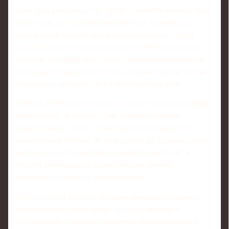
Даже если допустить, что "ПСЖ" в какой‑то момент будет
готов сесть за стол переговоров, "Реал" столкнётся с
трансферной планкой, которую клубы обычно ставят
скорее для отпугивания, чем для реальной сделки. Для
Витиньи это может быть сумма, заметно превышающая
его первоначальную стоимость и отражающая не только
спортивную ценность, но и стратегическую роль.
По Жоау Невешу ситуация ещё жёстче: это игрок с ярким
потенциалом, за которого уже заранее готовятся
переплачивать. "ПСЖ" сигнализирует, что не станет
ломать рынок первым, но если дойдет до аукциона, будет
идти до конца. Таким образом, любой шаг "Реала" в
сторону Невеша будет автоматически означать
готовность вступить в ценовую войну.
Для мадридцев это риск: большие инвестиции в одного
игрока средней линии могут сдвинуть акценты в
строительстве состава и ограничить маневр на других