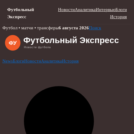
Футбольный
Новости
Аналитика
Интервью
Блоги
Экспресс
История
Skip
Футбол • матчи • трансферы
6 августа 2026
Поиск
to
content
News
Блоги
Новости
Аналитика
История