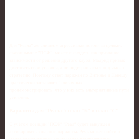
Для "Реала" же слишком агрессивная погоня за целями,
связанными с "ПСЖ", может выглядеть как признание
зависимости от решений другого клуба. Мадрид привык
диктовать свои условия, а не подстраиваться под чью‑то
стратегию. Поэтому ответ парижан по Витинье и Невешу
практически заставляет "сливочных"
продемонстрировать, что у них есть альтернативные пути
усиления.
Варианты для "Реала": план "Б" и план "С"
С учётом позиции "ПСЖ" "Реал" будет вынужден
активировать запасные варианты. Речь может пойти о