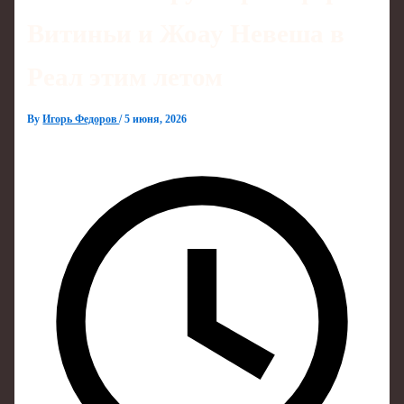
Витиньи и Жоау Невеша в
Реал этим летом
By
Игорь Федоров
/
5 июня, 2026