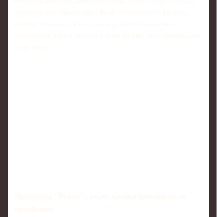
центральный полузащитник сейчас на вес золота. Отдав
Витинью или "пропустив" Жоау Невеша, клуб рискует
вообще остаться без игрока подобного профиля -
альтернатив не так много, а цены на них сопоставимы или
даже выше.
Интересы "Реала": перестройка центра поля
неизбежна