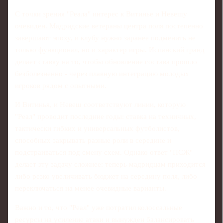
С точки зрения "Реала" интерес к Витинье и Невешу
очевиден. Мадридские ветераны центра поля постепенно
завершают эпоху, и клубу нужно заранее подменить не
только функционал, но и характер игры. Испанский гранд
делает ставку на то, чтобы обновление состава прошло
безболезненно - через плавную интеграцию молодых
игроков рядом с опытными.
И Витинья, и Невеш соответствуют линии, которую
"Реал" проводит последние годы: ставка на техничных,
тактически гибких и универсальных футболистов,
способных закрывать разные роли в середине и
подстраиваться под смену схем. Однако ответ "ПСЖ"
делает эту задачу сложнее: теперь мадридцам приходится
либо резко увеличивать бюджет на середину поля, либо
переключаться на менее очевидные варианты.
Важно и то, что "Реал" уже потратил колоссальные
ресурсы на усиление атаки и вынужден балансировать