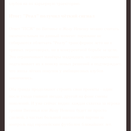
клубов на их карьерную траекторию.
Итог: "Реал" получил чёткий сигнал
Ответ "ПСЖ" по Витинье и Жоау Невешу можно считать
окончательным на данный момент: парижане не
собираются облегчать "Реалу" трансферное лето ни в
прямых переговорах, ни в конкурентной борьбе за цели.
Это ограничивает манёвры мадридцев, но одновременно
подталкивает их к поиску новых решений и подтверждает,
что эпоха лёгких покупок у амбициозных клубов
закончилась.
Оба гранда продолжают строить свои проекты - один
после ухода главной звезды, другой на фоне смены
поколений. И уже сейчас видно: каждая схватка за игрока
уровня Витиньи или Жоау Невеша будет не просто
сделкой, а частью большой шахматной партии за
контроль над европейским футболом ближайших лет.