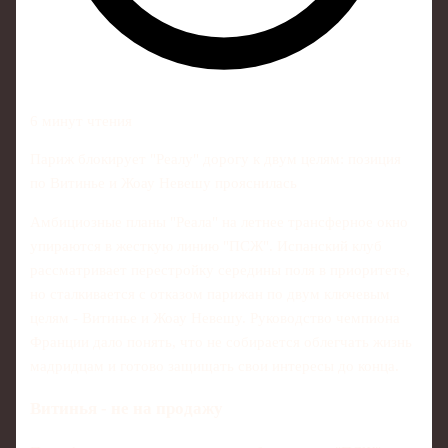
6 минут чтения
Париж блокирует "Реалу" дорогу к двум целям: позиция
по Витинье и Жоау Невешу прояснилась
Амбициозные планы "Реала" на летнее трансферное окно
упираются в жесткую линию "ПСЖ". Испанский клуб
рассматривает перестройку середины поля в приоритете,
но сталкивается с отказом парижан по двум ключевым
целям - Витинье и Жоау Невешу. Руководство чемпиона
Франции дало понять, что не собирается облегчать жизнь
мадридцам и готово защищать свои интересы до конца.
Витинья - не на продажу