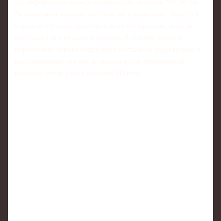
По информации из окружения клуба, позиция "ПСЖ" по
Витинье максимально жесткая: полузащитник считается
одним из столпов проекта, и идея его продажи даже не
обсуждается в обычном режиме. В Париже видят в
португальце игрока стартового состава на годы вперед и
рассматривают его как фундамент для обновленной
команды после ухода Килиана Мбаппе.