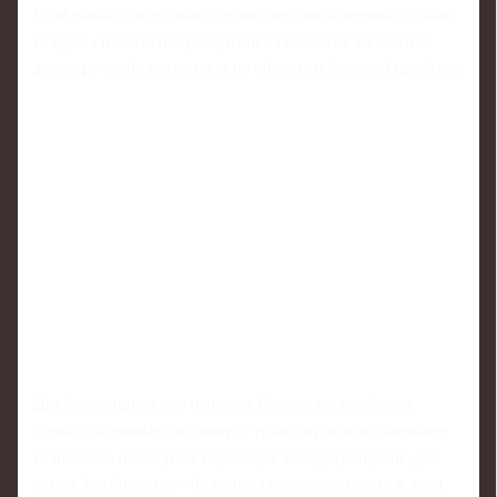
Если раньше подобные сделки считались нормой, сейчас
каждый сильный полузащитник становится элементом
долгосрочной стратегии, а не объектом быстрой прибыли.
Для болельщиков это означает более ожесточённую
борьбу, затяжные саги вокруг трансферов и всё меньшее
количество очевидных переходов между грандами. Для
самих футболистов - большее влияние контракта и воли