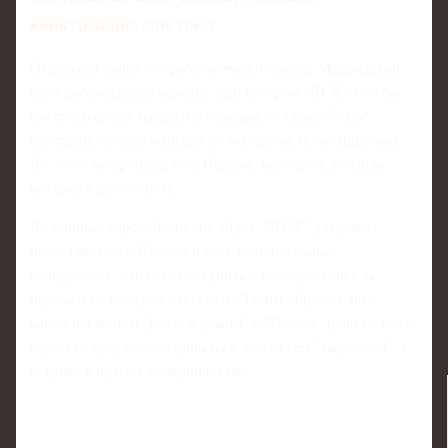
конкуренция, а не союз
Отдельная линия - борьба за Жоау Невеша. Мадридский
клуб рассматривал вариант, при котором "ПСЖ" мог бы
сместить фокус на другие позиции, оставив "Реалу"
пространство для манёвра по молодому полузащитнику.
Но этого не произошло: в Париже, наоборот, усилили
интерес к футболисту.
По данным европейских инсайдов, "ПСЖ" уведомил
представителей Невеша и всех потенциальных
конкурентов, что готов вступить в ценовую гонку за
игрока и не намерен отступать. Таким образом, ни о
каком негласном "разделе рынка" с "Реалом" речи не идёт:
клубы не будут договариваться, кто за кем "закреплён", а
вступят в прямое соперничество.