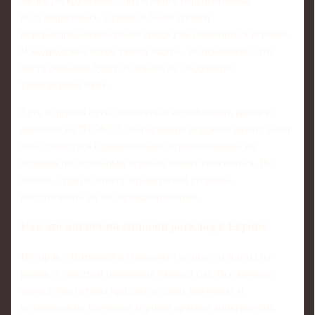
менее раскрученных, но не менее перспективных
полузащитниках, а также о более гибком
перераспределении ролей среди уже имеющихся игроков.
В мадридском клубе умеют ждать - не исключено, что
часть решений будет отложена на следующие
трансферные окна.
Есть и другой путь: попытаться использовать время и
давление на "ПСЖ". Если парижане неудачно начнут сезон
или столкнутся с финансовыми ограничениями, их
позиция по отдельным игрокам может смягчиться. Но
сейчас, судя по ответу французской стороны,
рассчитывать на это преждевременно.
Как это влияет на силовой расклад в Европе
История с Витиньей и Невешем - не просто эпизод на
рынке, а симптом изменения баланса сил. Все меньше
топ-клубов готовы продавать своих ключевых и
потенциально ключевых игроков прямым конкурентам.