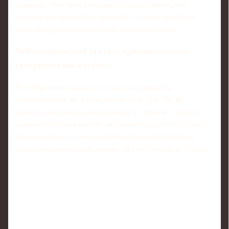
позициях. При этом спортивный отдел уверен, что
транжирить бюджет без гарантий - опасно, тем более
когда конкуренты явно готовы завышать ставки.
Психологический аспект: принципиальное
соперничество клубов
В этой истории важен не только спортивный и
экономический, но и имиджевый слой. Для "ПСЖ"
проявить жесткость в переговорах с "Реалом" - способ
заявить о себе как о клубе, который больше не отступает
перед традиционными грандами. Каждый публичный
отказ или завышенный ценник - это часть игры за статус.