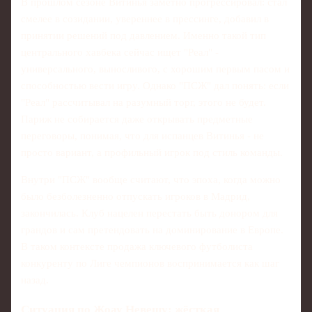
В прошлом сезоне Витинья заметно прогрессировал: стал
смелее в созидании, увереннее в прессинге, добавил в
принятии решений под давлением. Именно такой тип
центрального хавбека сейчас ищет "Реал" -
универсального, выносливого, с хорошим первым пасом и
способностью вести игру. Однако "ПСЖ" дал понять: если
"Реал" рассчитывал на разумный торг, этого не будет.
Париж не собирается даже открывать предметные
переговоры, понимая, что для испанцев Витинья - не
просто вариант, а профильный игрок под стиль команды.
Внутри "ПСЖ" вообще считают, что эпоха, когда можно
было безболезненно отпускать игроков в Мадрид,
закончилась. Клуб нацелен перестать быть донором для
грандов и сам претендовать на доминирование в Европе.
В таком контексте продажа ключевого футболиста
конкуренту по Лиге чемпионов воспринимается как шаг
назад.
Ситуация по Жоау Невешу: жёсткая