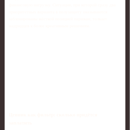
финансовую нагрузку. Ситуация, при которой сразу два
приоритетных варианта в полузащиту оказываются
заблокированы жёсткой позицией парижан, толкает
мадридцев к более креативным решениям.
Ценник как фильтр: сколько придётся
заплатить