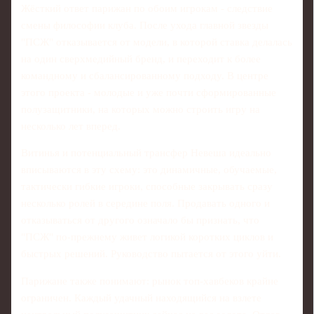
Жёсткий ответ парижан по обоим игрокам - следствие
смены философии клуба. После ухода главной звезды
"ПСЖ" отказывается от модели, в которой ставка делалась
на один сверхмедийный бренд, и переходит к более
командному и сбалансированному подходу. В центре
этого проекта - молодые и уже почти сформированные
полузащитники, на которых можно строить игру на
несколько лет вперед.
Витинья и потенциальный трансфер Невеша идеально
вписываются в эту схему: это динамичные, обучаемые,
тактически гибкие игроки, способные закрывать сразу
несколько ролей в середине поля. Продавать одного и
отказываться от другого означало бы признать, что
"ПСЖ" по‑прежнему живет логикой коротких циклов и
быстрых решений. Руководство пытается от этого уйти.
Парижане также понимают: рынок топ-хавбеков крайне
ограничен. Каждый удачный находящийся на взлете