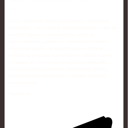
***
В итоге назначение Кирилла Набабкина в тренерский
штаб ЦСКА - это не просто формальная новость. Это шаг,
который отражает стратегию клуба: опору на
преемственность, уважение к собственной истории и
стремление вернуть системный подход к развитию
игроков. На фоне того, как многие российские таланты
последних лет так и не смогли оправдать ожиданий,
ставка на людей, понимающих внутреннюю кухню и
психологию роста футболистов, выглядит особенно
своевременной.
Поделиться