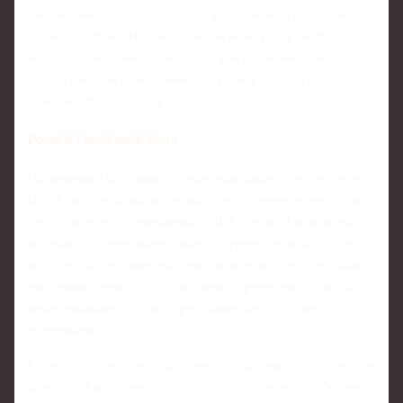
дисциплины, правильного выбора позиции и командного
взаимодействия. Именно этим он может "заражать"
молодое поколение - показывая, как стабильностью и
профессионализмом можно выстроить долгую карьеру,
даже без статуса суперзвезды.
Роль в системе клуба
Назначение Набабкина логично вписывается в стратегию
ЦСКА, который пытается выстроить преемственность и
опору на людей, понимающих ДНК клуба. Для молодых
игроков особенно важно видеть в тренерском штабе тех,
кого они ещё недавно наблюдали на поле, - это сокращает
дистанцию между футболистами и тренерами, облегчает
коммуникацию и делает требования штаба более
понятными.
Кроме того, бывший защитник хорошо знает особенности
армейской академии, структуру подготовки и требования