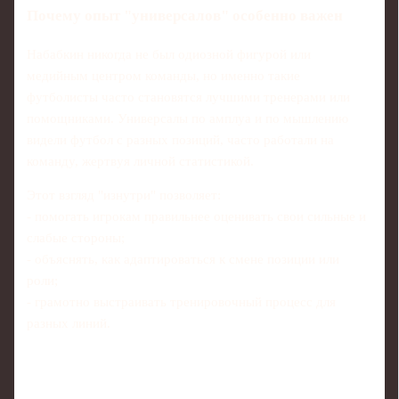
Почему опыт "универсалов" особенно важен
Набабкин никогда не был одиозной фигурой или
медийным центром команды, но именно такие
футболисты часто становятся лучшими тренерами или
помощниками. Универсалы по амплуа и по мышлению
видели футбол с разных позиций, часто работали на
команду, жертвуя личной статистикой.
Этот взгляд "изнутри" позволяет:
- помогать игрокам правильнее оценивать свои сильные и
слабые стороны;
- объяснять, как адаптироваться к смене позиции или
роли;
- грамотно выстраивать тренировочный процесс для
разных линий.