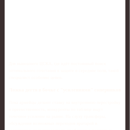
Для нынешнего ЦСКА, где идёт постоянный поиск
оптимального сочетания в защите и середине поля, такой
специалист особенно ценен.
Ложка дегтя в бочке с "усилениями" соперников
Пока армейцы делают ставку на внутреннюю перестройку
и преемственность, конкуренты по таблице ищут
точечное усиление на рынке. На слуху трансферы,
обсуждения возможных переходов вратарей и