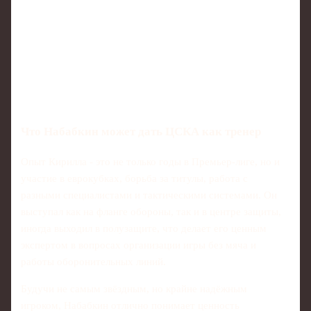
Что Набабкин может дать ЦСКА как тренер
Опыт Кирилла - это не только годы в Премьер‑лиге, но и
участие в еврокубках, борьба за титулы, работа с
разными специалистами и тактическими системами. Он
выступал как на фланге обороны, так и в центре защиты,
иногда выходил в полузащите, что делает его ценным
экспертом в вопросах организации игры без мяча и
работы оборонительных линий.
Будучи не самым звёздным, но крайне надёжным
игроком, Набабкин отлично понимает ценность