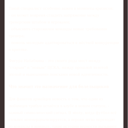
Такой специалист особенно важен в моменты кризисов:
- он может вовремя сгладить напряжение между
тренерским штабом и игроками;
- объяснить старожилам команды новые требования
тренера;
- помочь молодым адаптироваться к жёсткой конкуренции
и критике.
Фигура Набабкина - это своего рода мост между
"старым" и "новым" ЦСКА, между прошлой золотой
эпохой и нынешними поисками новой идентичности.
Что значит это назначение для болельщиков
Для фанатов армейцев новость о том, что один из
любимцев трибун остаётся в клубе в новом статусе, -
важный символический сигнал. В эпоху, когда футбол всё
сильнее коммерциализируется, а игроки легко переходят
из команды в команду, такие истории верности вызывают