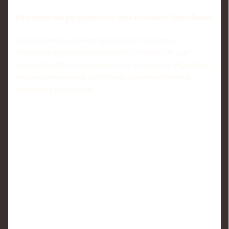
Психология раздевалки: чем поможет Набабкин
Одно из главных преимуществ нового тренера -
понимание психологии нынешнего состава. Он ещё
совсем недавно делил с ними одну раздевалку, переживал
победы и поражения, чувствовал давление трибун и
ожидания руководства.