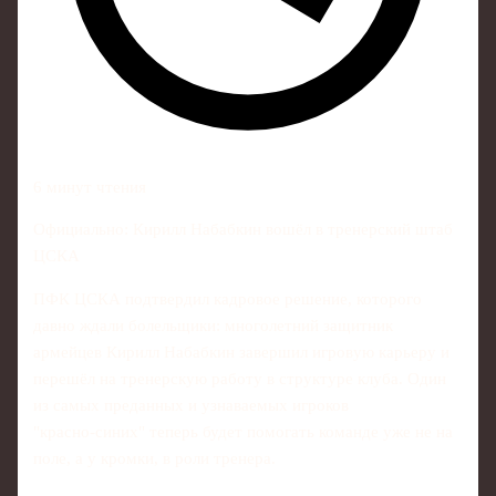
6 минут чтения
Официально: Кирилл Набабкин вошёл в тренерский штаб
ЦСКА
ПФК ЦСКА подтвердил кадровое решение, которого
давно ждали болельщики: многолетний защитник
армейцев Кирилл Набабкин завершил игровую карьеру и
перешёл на тренерскую работу в структуре клуба. Один
из самых преданных и узнаваемых игроков
"красно‑синих" теперь будет помогать команде уже не на
поле, а у кромки, в роли тренера.