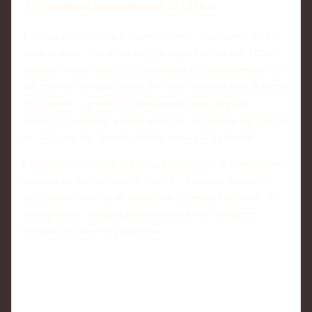
Легендарное возвращение без ухода
Формально говорить о "возвращении" Набабкина можно
лишь условно - он и так многие годы был частью ЦСКА,
пережив смену поколений, тренеров и руководителей. Но
для статуса легенды клуба этот шаг означает новый виток
отношений с армейским брендом: теперь Кирилл
продолжит карьеру в ином качестве, оставаясь внутри той
же системы, где провёл лучшие годы как футболист.
В отличие от многих игроков, которые после завершения
карьеры на долгие годы исчезают с радаров, Набабкин
практически без паузы вливается в тренерский штаб. Это
подчёркивает доверие руководства и тот авторитет,
который он имеет в раздевалке.