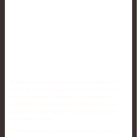
На примере дискуссий о том, нужен ли одному клубу
вратарь из южной команды, и способен ли воспитанник
известной академии "взбодрить" уже потерявшего
уверенность стража ворот, видно, насколько часто в
российском футболе решения носят краткосрочный и
реактивный характер.
ЦСКА в этом плане пытается выстроить иную линию - не