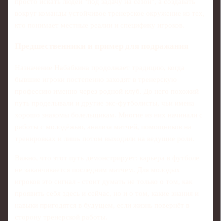
просто искать людей "под задачу на сезон", а создавать
вокруг команды устойчивое тренерское окружение из тех,
кто понимает местные реалии и специфику игроков.
Предшественники и пример для подражания
Назначение Набабкина продолжает традицию, когда
бывшие игроки постепенно заходят в тренерскую
профессию именно через родной клуб. До него похожий
путь проделывали и другие экс-футболисты, чьи имена
хорошо знакомы болельщикам. Многие из них начинали с
работы с молодёжью, анализа матчей, помощников на
тренировках и лишь потом выходили на ведущие роли.
Важно, что этот путь демонстрирует: карьера в футболе
не заканчивается последним матчем. Для молодых
игроков это сигнал - стоит думать не только о том, как
проявить себя здесь и сейчас, но и о том, какие знания и
навыки пригодятся в будущем, если жизнь повернёт в
сторону тренерской работы.