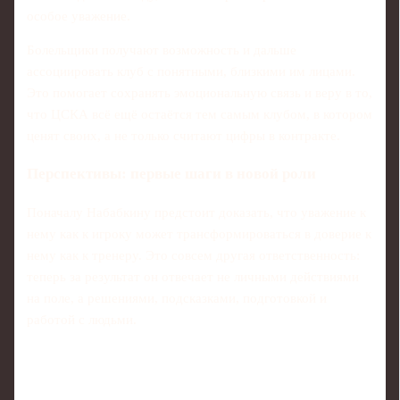
особое уважение.
Болельщики получают возможность и дальше
ассоциировать клуб с понятными, близкими им лицами.
Это помогает сохранять эмоциональную связь и веру в то,
что ЦСКА всё ещё остаётся тем самым клубом, в котором
ценят своих, а не только считают цифры в контракте.
Перспективы: первые шаги в новой роли
Поначалу Набабкину предстоит доказать, что уважение к
нему как к игроку может трансформироваться в доверие к
нему как к тренеру. Это совсем другая ответственность:
теперь за результат он отвечает не личными действиями
на поле, а решениями, подсказками, подготовкой и
работой с людьми.