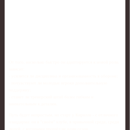
От того, насколько быстро он адаптируется к новой роли,
зависит:
- усилится ли дисциплина и организованность в обороне;
- почувствуют ли молодые игроки дополнительную
поддержку;
- станет ли тренерский штаб более гибким и
внимательным к деталям.
Путь будет непростым, но старт у Кирилла - с отличного
плацдарма: он в "своём" клубе, в привычной среде, среди
людей, с которыми прошёл не один сезон.