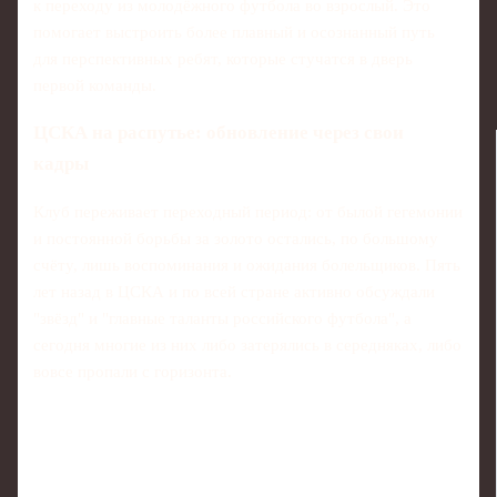
к переходу из молодёжного футбола во взрослый. Это
помогает выстроить более плавный и осознанный путь
для перспективных ребят, которые стучатся в дверь
первой команды.
ЦСКА на распутье: обновление через свои
кадры
Клуб переживает переходный период: от былой гегемонии
и постоянной борьбы за золото остались, по большому
счёту, лишь воспоминания и ожидания болельщиков. Пять
лет назад в ЦСКА и по всей стране активно обсуждали
"звёзд" и "главные таланты российского футбола", а
сегодня многие из них либо затерялись в середняках, либо
вовсе пропали с горизонта.