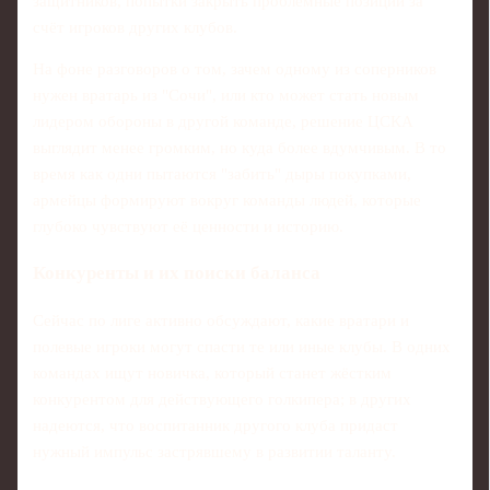
защитников, попытки закрыть проблемные позиции за
счёт игроков других клубов.
На фоне разговоров о том, зачем одному из соперников
нужен вратарь из "Сочи", или кто может стать новым
лидером обороны в другой команде, решение ЦСКА
выглядит менее громким, но куда более вдумчивым. В то
время как одни пытаются "забить" дыры покупками,
армейцы формируют вокруг команды людей, которые
глубоко чувствуют её ценности и историю.
Конкуренты и их поиски баланса
Сейчас по лиге активно обсуждают, какие вратари и
полевые игроки могут спасти те или иные клубы. В одних
командах ищут новичка, который станет жёстким
конкурентом для действующего голкипера; в других
надеются, что воспитанник другого клуба придаст
нужный импульс застрявшему в развитии таланту.