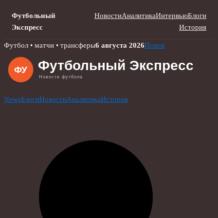
Футбольный
Новости
Аналитика
Интервью
Блоги
Экспресс
История
Skip
Футбол • матчи • трансферы
6 августа 2026
Поиск
to
content
News
Блоги
Новости
Аналитика
История