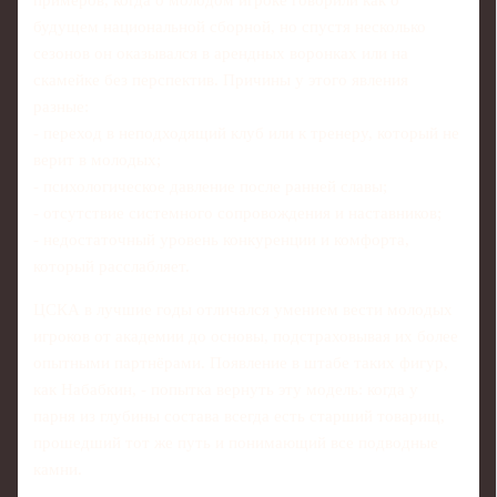
примеров, когда о молодом игроке говорили как о
будущем национальной сборной, но спустя несколько
сезонов он оказывался в арендных воронках или на
скамейке без перспектив. Причины у этого явления
разные:
- переход в неподходящий клуб или к тренеру, который не
верит в молодых;
- психологическое давление после ранней славы;
- отсутствие системного сопровождения и наставников;
- недостаточный уровень конкуренции и комфорта,
который расслабляет.
ЦСКА в лучшие годы отличался умением вести молодых
игроков от академии до основы, подстраховывая их более
опытными партнёрами. Появление в штабе таких фигур,
как Набабкин, - попытка вернуть эту модель: когда у
парня из глубины состава всегда есть старший товарищ,
прошедший тот же путь и понимающий все подводные
камни.