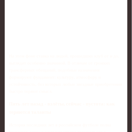
На этом фоне ставка на людей, прошедших клуб от и до,
выглядит особенно значимой. В отличие от громких
трансферных обещаний, подобные назначения
формируют фундамент: культуру, атмосферу и
устойчивость, без которых любые звездные приобретения
быстро теряют смысл.
Пять лет назад - взлёты, сейчас - пустота: как
теряются таланты
История последних лет в российском футболе полна