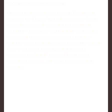
стабильности в турнирной таблице.
Оценивая нынешнюю версию команды, Непомнящий
отмечает, что "Спартак" при любых тренерах - будь то
молодой иностранный специалист или российский
наставник - сталкивается с одинаковыми трудностями:
отсутствием стабильности, провалами в ключевые
моменты сезона и зависимостью от настроения лидеров.
С его точки зрения, корень проблемы кроется в
отсутствии устойчивой структуры игры и четкой
спортивной стратегии, а не только в персоналиях на
скамейке.