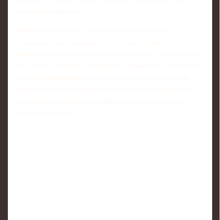
российского футбола.
Непомнящий считает, что в нынешних условиях
чемпионата все складывается в пользу "Зенита":
конкуренты либо переживают перестройку, либо буксуют
из‑за смены тренеров, либо не выдерживают давления на
длинной дистанции. На этом фоне сине‑бело‑голубые
выглядят единственным клубом, где есть и ресурсный, и
организационный, и кадровый задел для регулярного
завоевания золота.