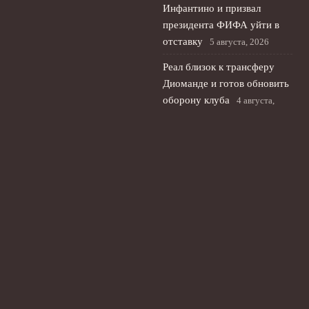
Инфантино и призвал
президента ФИФА уйти в
отставку
5 августа, 2026
Реал близок к трансферу
Диоманде и готов обновить
оборону клуба
4 августа,
2026
Зенит не оставляет попыток
подписать Батракова,
несмотря на его курс в
Европу
3 августа, 2026
© 2026 Футбольный Экспресс
Новости футбола
News