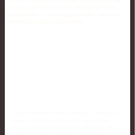
признать: проблема глубже, чем очередная тренерская
рокировка. Она в системе управления, философии клуба и
умении выдерживать выбранный курс.
Говоря о ближайших сезонах, эксперт не исключает, что
"Спартак" может снова ярко начать, выдать серию
зрелищных матчей и поднять волну оптимизма среди
болельщиков. Но без изменения фундаментальных вещей