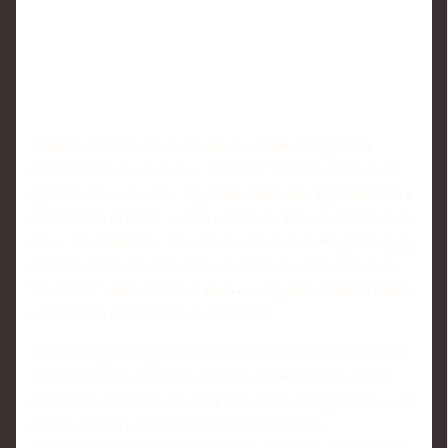
Важной проблемой он называет и психологическую
неустойчивость команды. "Спартак" нередко ломается в
критические моменты: пропущенный мяч превращается в
панический отрезок, а пара неудач подряд - в длительный
спад. Это говорит о том, что до сих пор не сформирована
культура победителей, когда команда умеет выигрывать
"на классе" даже в плохой день и сохранять концентрацию
независимо от турнирного давления.
Непомнящий уверен: при правильной организации клуб с
таким именем, историей и болельщицкой базой обязан
постоянно находиться в зоне борьбы за чемпионство, а не
довольствоваться отдельными вспышками и
эпизодическими успехами. Однако для этого необходимо