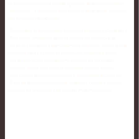
новые руководители, новые тренеры, новые спортивные
директора - а вместе с ними и новые концепции, которые
не успевают прижиться.
Непомнящий подчёркивает, что для перелома ситуации в
"Спартаку" нужно не просто удачно стартовать или
собрать сильных по фамилиям футболистов. Необходима
перезагрузка подхода: четкое определение игрового
стиля, доверие к выбранному тренеру на несколько
сезонов, последовательная селекция под его идеи и
жесткая, но прозрачная система требований к игрокам.
Пока же клуб, по его словам, живет от сезона к сезону,
надеясь на всплески, а не на планомерную работу.