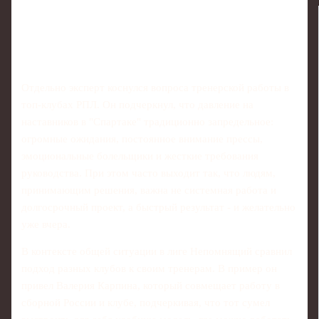
Отдельно эксперт коснулся вопроса тренерской работы в
топ‑клубах РПЛ. Он подчеркнул, что давление на
наставников в "Спартаке" традиционно запредельное:
огромные ожидания, постоянное внимание прессы,
эмоциональные болельщики и жесткие требования
руководства. При этом часто выходит так, что людям,
принимающим решения, важна не системная работа и
долгосрочный проект, а быстрый результат - и желательно
уже вчера.
В контексте общей ситуации в лиге Непомнящий сравнил
подход разных клубов к своим тренерам. В пример он
привел Валерия Карпина, который совмещает работу в
сборной России и клубе, подчеркивая, что тот сумел