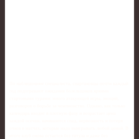
По наблюдениям специалиста, спартаковцы почти каждый
год подогревают ожидания болельщиков яркими
стартовыми турами: много атакующей игры, эмоций,
разговоров о борьбе за чемпионство. Однако, как только
календарь входит в плотную фазу и возрастает цена
каждой осечки, начинаются спад, нервозность и потеря
очков в матчах, которые надо выигрывать любой ценой. В
итоге клуб снова остается без титула и даже без