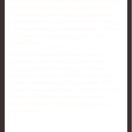
выстроить для себя удобную модель, где можно работать
без лишней истерики вокруг каждого матча. По его
словам, Карпин оказался в редкой для отечественного
футбола ситуации: у него достойный контракт, доверие и
относительная свобода в принятии решений, а результат
оценивается не по одному-двум матчам, а в более
широком контексте.
На фоне этого Непомнящий обратил внимание на
финансовую сторону вопроса: в некоторых клубах РПЛ
игроки и тренеры получают контракты на уровне
европейских стандартов, но при этом от них не всегда
требуют соответствующего уровня результата. В таких
командах можно увидеть парадокс: зарплаты - на уровне
миллионов, а спортивные задачи формулируются
размыто, без четкой установки на борьбу за титул или
хотя бы медали.