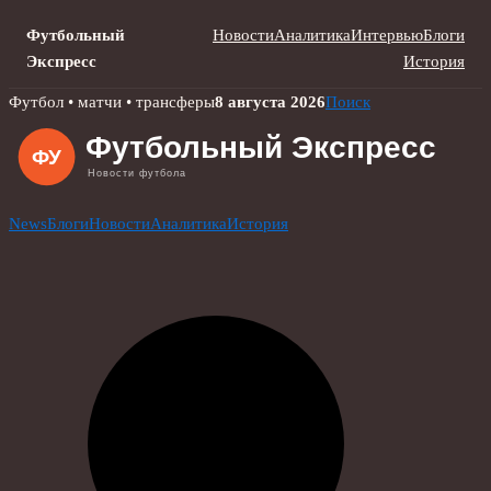
Футбольный
Новости
Аналитика
Интервью
Блоги
Экспресс
История
Skip
Футбол • матчи • трансферы
8 августа 2026
Поиск
to
content
News
Блоги
Новости
Аналитика
История