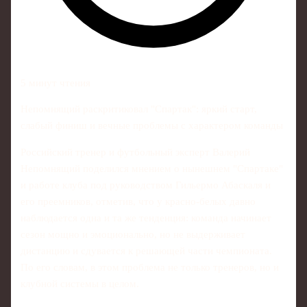
5 минут чтения
Непомнящий раскритиковал "Спартак": яркий старт,
слабый финиш и вечные проблемы с характером команды
Российский тренер и футбольный эксперт Валерий
Непомнящий поделился мнением о нынешнем "Спартаке"
и работе клуба под руководством Гильермо Абаскаля и
его преемников, отметив, что у красно‑белых давно
наблюдается одна и та же тенденция: команда начинает
сезон мощно и эмоционально, но не выдерживает
дистанцию и сдувается к решающей части чемпионата.
По его словам, в этом проблема не только тренеров, но и
клубной системы в целом.