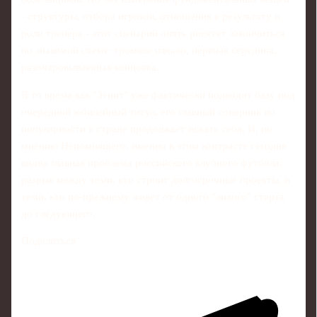
- структуры, отбора игроков, отношения к результату и
роли тренера - этот сценарий опять рискует закончиться
по знакомой схеме: громкое начало, нервная середина,
разочаровывающая концовка.
В то время как "Зенит" уже фактически подводит базу под
очередной юбилейный титул, его главный соперник по
популярности в стране продолжает искать себя. И, по
мнению Непомнящего, именно в этом контрасте сегодня
видна главная проблема российского клубного футбола:
разрыв между теми, кто строит долгосрочные проекты, и
теми, кто по‑прежнему живет от одного "лихого" старта
до следующего.
Поделиться