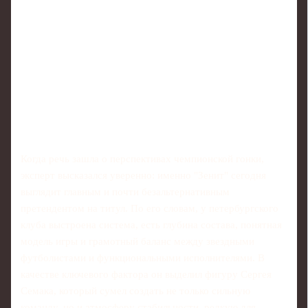
Когда речь зашла о перспективах чемпионской гонки,
эксперт высказался уверенно: именно "Зенит" сегодня
выглядит главным и почти безальтернативным
претендентом на титул. По его словам, у петербургского
клуба выстроена система, есть глубина состава, понятная
модель игры и грамотный баланс между звездными
футболистами и функциональными исполнителями. В
качестве ключевого фактора он выделил фигуру Сергея
Семака, который сумел создать не только сильную
команду, но и атмосферу стабильности, редкую для