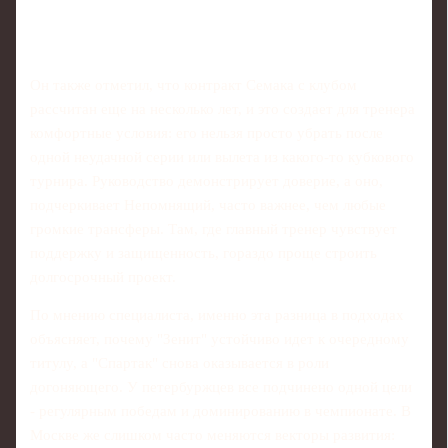
Он также отметил, что контракт Семака с клубом
рассчитан еще на несколько лет, и это создает для тренера
комфортные условия: его нельзя просто убрать после
одной неудачной серии или вылета из какого‑то кубкового
турнира. Руководство демонстрирует доверие, а оно,
подчеркивает Непомнящий, часто важнее, чем любые
громкие трансферы. Там, где главный тренер чувствует
поддержку и защищенность, гораздо проще строить
долгосрочный проект.
По мнению специалиста, именно эта разница в подходах
объясняет, почему "Зенит" устойчиво идет к очередному
титулу, а "Спартак" снова оказывается в роли
догоняющего. У петербуржцев все подчинено одной цели
- регулярным победам и доминированию в чемпионате. В
Москве же слишком часто меняются векторы развития: