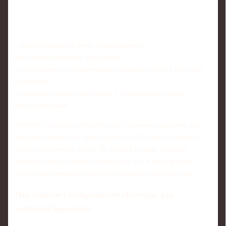
- микротравмы на фоне возвращения к
высокоинтенсивным нагрузкам;
- необходимость ограничивать игровое время в плотном
календаре;
- индивидуальная подготовка с отдельными днями
восстановления.
Поэтому в планах сборной сразу заложен сценарий, при
котором Неймар не будет играть по 90 минут в каждом
матче группового этапа. На ранней стадии турнира
тренеры могут бережно подводить его к пику формы,
чтобы максимальная нагрузка пришлась на плей‑офф.
Что означает возвращение Неймара для
амбиций Бразилии