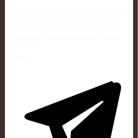
Окончательные выводы медики и тренеры сделают ближе
к старту ЧМ‑2026, однако на данный момент прогноз
благоприятный: при отсутствии новых травм Неймар не
только успеет восстановиться, но и сможет сыграть
ключевую роль в попытке Бразилии вернуть себе звание
чемпиона мира.
Поделиться