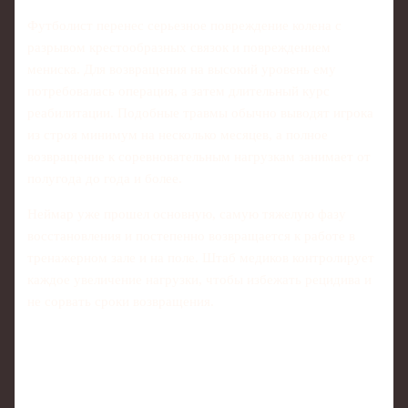
Футболист перенес серьезное повреждение колена с
разрывом крестообразных связок и повреждением
мениска. Для возвращения на высокий уровень ему
потребовалась операция, а затем длительный курс
реабилитации. Подобные травмы обычно выводят игрока
из строя минимум на несколько месяцев, а полное
возвращение к соревновательным нагрузкам занимает от
полугода до года и более.
Неймар уже прошел основную, самую тяжелую фазу
восстановления и постепенно возвращается к работе в
тренажерном зале и на поле. Штаб медиков контролирует
каждое увеличение нагрузки, чтобы избежать рецидива и
не сорвать сроки возвращения.