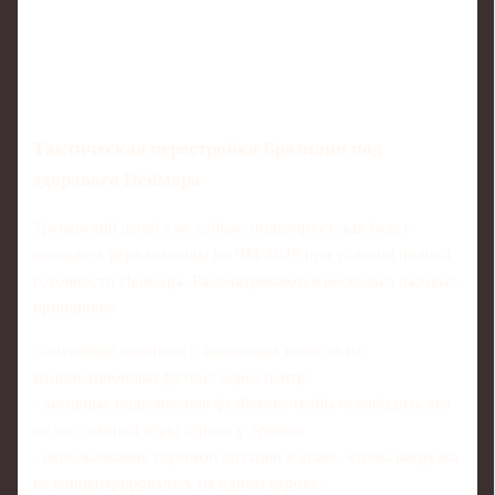
Тактическая перестройка Бразилии под
здорового Неймара
Тренерский штаб уже сейчас моделирует, как будет
выглядеть игра команды на ЧМ‑2026 при условии полной
готовности Неймара. Рассматриваются несколько базовых
принципов:
- смещение акцентов с фланговых навесов на
комбинационный футбол через центр;
- активные подключения фулбеков, чтобы освободить его
от постоянной игры строго у бровки;
- использование глубокой ротации в атаке, чтобы нагрузка
не концентрировалась на одном игроке.