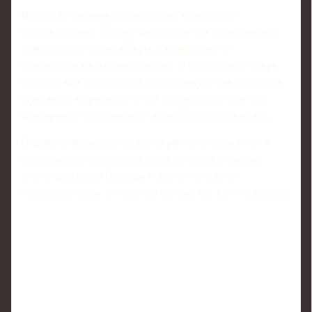
Неймар не впервые сталкивается с серьезными
повреждениями. Травмы преследуют его на протяжении
значительной части карьеры, и каждый раз он
возвращался на высокий уровень. В бразильском лагере
считают, что накопленный опыт помогает ему спокойнее
относиться к процессу, лучше слушать свое тело и не
форсировать события ради сиюминутного результата.
Отдельное внимание уделяется работе с психологом и
поддержанию соревновательной мотивации: главной
личной целью для Неймара остается победа на
чемпионате мира, которой до сих пор нет в его коллекции.