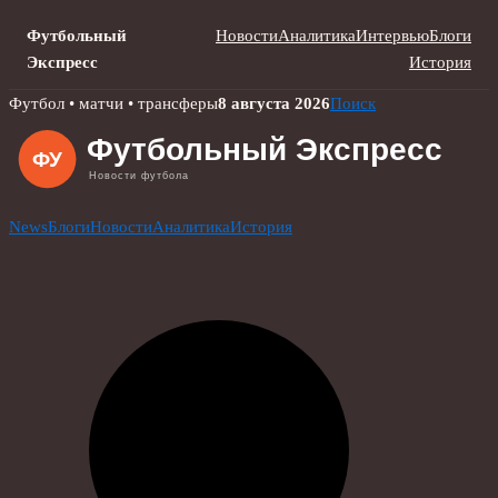
Футбольный
Новости
Аналитика
Интервью
Блоги
Экспресс
История
Skip
Футбол • матчи • трансферы
8 августа 2026
Поиск
to
content
News
Блоги
Новости
Аналитика
История