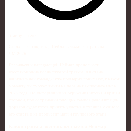
5 минут чтения
Стало известно, когда Неймар сможет сыграть на
ЧМ‑2026
Бразильский нападающий Неймар продолжает
восстановление после тяжелой травмы, и в стане
национальной команды уже примерно понимают, к какому
моменту он сможет выйти на поле на чемпионате мира
2026 года. По информации из окружения игрока и врачей
сборной, при сохранении текущих темпов реабилитации
форвард будет готов принять участие в турнире с самого
его старта и не пропустит матчи группового этапа.
Какой травмы восстанавливается Неймар