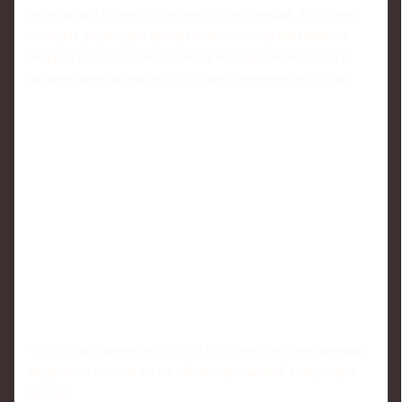
бразильской сборной усилилась конкуренция. Несколько
молодых форвардов превратились из перспективных в
лидеров клубов и претендентов на стартовый состав в
национальной команде. Это может изменить его роль:
- возрастает вероятность, что он станет не единоличным
лидером, а частью более сбалансированной атакующей
тройки;