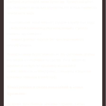
фигурой атакующей линии Бразилии. Тренерский штаб
рассматривает несколько вариантов его использования на
чемпионате мира:
- классический левый вингер с уходом в центр под удар;
- свободный плеймейкер под нападающим, с ролью
главного креативщика;
- "ложная девятка" в схеме без ярко выраженного
центрфорварда.
Выбор позиции будет зависеть от его состояния, формы
партнеров и соперников по группе. Но в любом из
вариантов на него по‑прежнему возлагается
ответственность за обострение, стандарты и решение
ключевых эпизодов в плей‑офф.
Конкуренция и смена поколений в атаке
Бразилии
За время, пока Неймар залечивает травму, в атаке