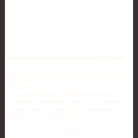
Ориентировочные сроки готовности к ЧМ‑2026
По текущим оценкам врачей, бразилец должен полностью
набрать форму задолго до старта мирового первенства.
План таков:
- завершить медицинскую реабилитацию и перейти к
полноценным тренировкам задолго до сезона‑2025/26;
- провести несколько месяцев в клубе, возвращаясь к
игровому ритму и соревновательной интенсивности;
- подойти к лету 2026 года с достаточным количеством
матчей и без болевых ощущений в колене.