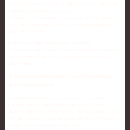
- команда получит больше вариантов в атаке, а давление
конкретно на Неймара снизится;
- тренеры смогут грамотно дозировать его игровое время,
чтобы не перегружать колено и сохранить свежесть к
решающим матчам.
В штабе Бразилии уверены, что здоровый и
мотивированный Неймар способен органично вписаться в
новый костяк сборной, став связующим звеном между
поколениями.
Психологический аспект: сможет ли Неймар
вернуться прежним
Восстановление после тяжелой травмы - не только
физический, но и психологический вызов. Многим
игрокам требуется время, чтобы снова бесстрашно идти в
обводку, вступать в жесткие единоборства и не думать о
колене при каждом резком повороте.