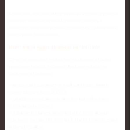
Кроме того, его опыт выступлений на крупных турнирах
помогает молодым игрокам спокойнее входить в
атмосферу чемпионата мира, справляться с давлением и
ожиданиями болельщиков.
Итог: когда ждать Неймара на ЧМ‑2026
С учетом нынешних темпов восстановления и планов
тренерского штаба, в сборной Бразилии исходят из
следующего сценария:
- нападающий завершает полный цикл подготовки к
сезону еще до старта 2025/26;
- проводит необходимое количество матчей за клуб,
чтобы набрать форму;
- отправляется на чемпионат мира в статусе игрока
основного состава, готового выйти на поле уже в первых
встречах турнира.