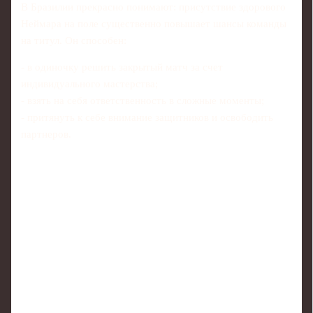
В Бразилии прекрасно понимают: присутствие здорового
Неймара на поле существенно повышает шансы команды
на титул. Он способен:
- в одиночку решить закрытый матч за счет
индивидуального мастерства;
- взять на себя ответственность в сложные моменты;
- притянуть к себе внимание защитников и освободить
партнеров.