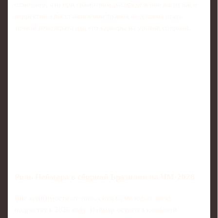
отмечают, что при грамотном распределении нагрузок и
корректном восстановлении травма не должна стать
точкой невозврата для его карьеры на уровне сборной.
Роль Неймара в сборной Бразилии на ЧМ‑2026
Вне зависимости от того, сколько молодых звезд
подрастет к 2026 году, Неймар остается ключевой