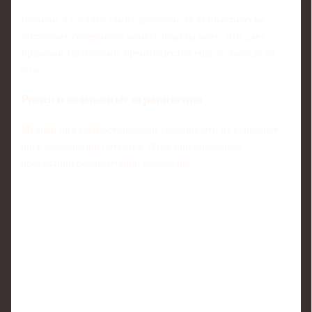
Наличие в составе такого футболиста автоматически
заставляет соперников менять план на матч, что дает
Бразилии тактическое преимущество еще до выхода на
поле.
Риски и возможные ограничения
Медики при всей осторожной уверенности не скрывают:
риск осложнений остается. Даже при идеальном
протекании реабилитации возможны: