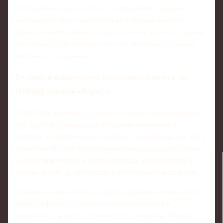
В сборной исходят из того, что при таком сценарии
нападающий будет доступен уже к первым матчам
Бразилии на чемпионате мира и сможет провести турнир
без ограничений по минутам, если не возникнет новых
проблем со здоровьем.
Возраст и физическое состояние: сможет ли
Неймар тащить сборную
К ЧМ‑2026 Неймар подойдет в статусе опытного игрока -
ему будет за тридцать, но в бразильском штабе не
считают это критичным. Наоборот, подчеркивается, что с
возрастом он стал более рационально расходовать силы,
меньше втягиваться в бессмысленные единоборства и
больше играть за счет опыта и футбольного интеллекта.
Основная задача сейчас - вернуть прежнюю подвижность
колена, взрывную скорость на первых метрах и
уверенность в работе с мячом под давлением. Медики