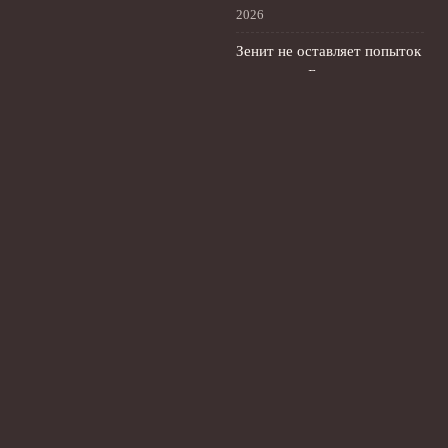
2026
Зенит не оставляет попыток
подписать Батракова,
несмотря на его курс в
Европу
3 августа, 2026
© 2026 Футбольный Экспресс
Новости футбола
News
Аналитика
Блоги
Интервью
История
Новости