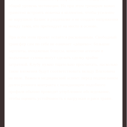
общий уровень мотивации. Но при этом тренерам важно
грамотно встроить новичка в коллектив, чтобы усиление
не нарушило баланс в раздевалке и не создало напряжения
между теми, кто претендует на место в основе.
При всём этом проект остаётся рискованным. Свободный
трансфер сам по себе не означает «дёшево»: большие
зарплаты, имиджевые бонусы, комиссии агентам и
подъемные суммы могут сделать сделку крайне
затратной. Клубу нужно тщательно просчитать, насколько
такие вложения будут соответствовать вкладу Влаховича
на поле. Важен и медицинский аспект: перед подписанием
долгосрочного контракта с нападающим подобного
профиля обычно проводят углубленное обследование,
чтобы оценить устойчивость к нагрузкам и риск травм.