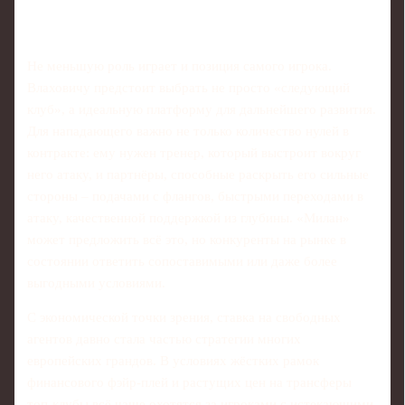
Не меньшую роль играет и позиция самого игрока.
Влаховичу предстоит выбрать не просто «следующий
клуб», а идеальную платформу для дальнейшего развития.
Для нападающего важно не только количество нулей в
контракте: ему нужен тренер, который выстроит вокруг
него атаку, и партнёры, способные раскрыть его сильные
стороны – подачами с флангов, быстрыми переходами в
атаку, качественной поддержкой из глубины. «Милан»
может предложить всё это, но конкуренты на рынке в
состоянии ответить сопоставимыми или даже более
выгодными условиями.
С экономической точки зрения, ставка на свободных
агентов давно стала частью стратегии многих
европейских грандов. В условиях жёстких рамок
финансового фэйр-плей и растущих цен на трансферы
топ-клубы всё чаще охотятся за игроками с истекающими