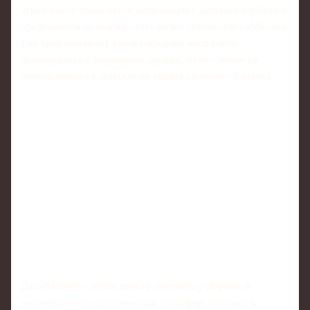
игрок имеет право вести переговоры с другими клубами и
предварительно подписывать новое соглашение. «Милан»
уже прорабатывает такой сценарий: идея клуба –
договориться с форвардом заранее, чтобы летом он
присоединился к команде на правах свободного агента.
Для «Милана» это не просто точечное усиление, а
потенциально стратегический трансфер. Команда в