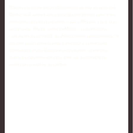
Однако ситуация вокруг Влаховича далека от простой.
Свободный агент такого калибра неизбежно привлечет
внимание других топ-клубов – как в Италии, так и за её
пределами. Это заставляет «Милан» продумывать
стратегию до мелочей: от финансового предложения до
чёткого плана роли игрока в команде и проекта на
ближайшие годы. Важны и спортивные аргументы –
место в стартовом составе, участие в еврокубках,
амбиции на борьбу за трофеи.