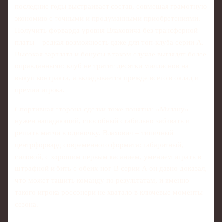
последние годы выстраивает состав, совмещая грамотную
экономию с точными и продуманными приобретениями.
Получить форварда уровня Влаховича без трансферной
платы – редкая возможность даже для топ-клуба серии А.
Высокая зарплата и бонусы в таком случае выглядят более
оправданными: клуб не тратит десятки миллионов на
выкуп контракта, а вкладывается прежде всего в оклад и
премии игрока.
Спортивная сторона сделки тоже понятна: «Милану»
нужен нападающий, способный стабильно забивать и
решать матчи в одиночку. Влахович – типичный
центрфорвард современного формата: габаритный,
силовой, с хорошим первым касанием, умением играть в
штрафной и бить с обеих ног. В серии А он давно доказал,
что может тащить команду по результатам, и именно
такого игрока россонери не хватало в ключевые моменты
сезона.