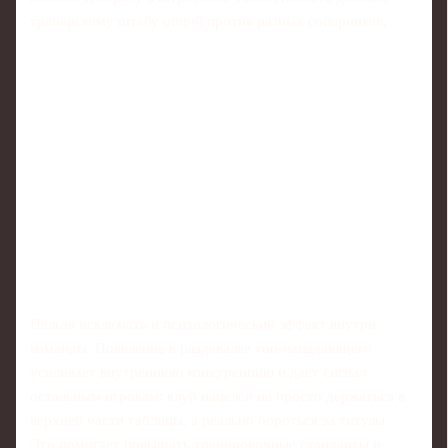
тренерскому штабу опций против разных соперников.
Нельзя исключать и психологический эффект внутри
команды. Появление в раздевалке топ-нападающего
усиливает внутреннюю конкуренцию и даёт сигнал
остальным игрокам: клуб нацелен не просто держаться в
верхней части таблицы, а реально бороться за титулы.
Это помогает повышать тренировочные стандарты и