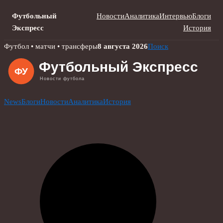
Футбольный
Новости
Аналитика
Интервью
Блоги
Экспресс
История
Skip
Футбол • матчи • трансферы
8 августа 2026
Поиск
to
content
News
Блоги
Новости
Аналитика
История