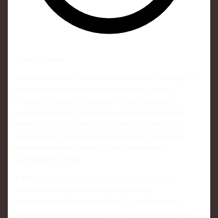
4 минут чтения
«Милан» нацелился на громкий бесплатный трансфер – в
шорт-листе россонери сербский форвард Душан
Влахович, у которого подходит к концу контракт с
нынешним клубом. Руководство итальянского гранда
внимательно отслеживает ситуацию и рассчитывает
воспользоваться возможностью подписать одного из
самых ярких нападающих Сербии без выплаты
трансферной суммы.
У Влаховича истекает соглашение, и именно это
обстоятельство делает его одной из самых
привлекательных целей на рынке. По действующим
правилам, за несколько месяцев до окончания контракта