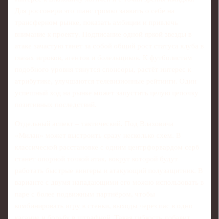
Для россонери это шанс громко заявить о себе на
трансферном рынке, показать амбиции и привлечь
внимание к проекту. Подписание одной яркой звезды в
атаке зачастую тянет за собой общий рост статуса клуба в
глазах игроков, агентов и болельщиков. К футболистам
подобного уровня тянутся спонсоры, растёт интерес к
атрибутике, улучшаются телевизионные рейтинги. Один
успешный ход на рынке может запустить целую цепочку
позитивных последствий.
Отдельный аспект – тактический. Под Влаховича
«Милан» может выстроить сразу несколько схем. В
классической расстановке с одним центрфорвардом серб
станет опорной точкой атак, вокруг которой будут
работать быстрые вингеры и атакующий полузащитник. В
варианте с двумя нападающими его можно использовать в
паре с более подвижным партнёром, чтобы
комбинировать игру в стенки, выходы через пас в одно
касание и борьбу в штрафной. Такая гибкость добавит