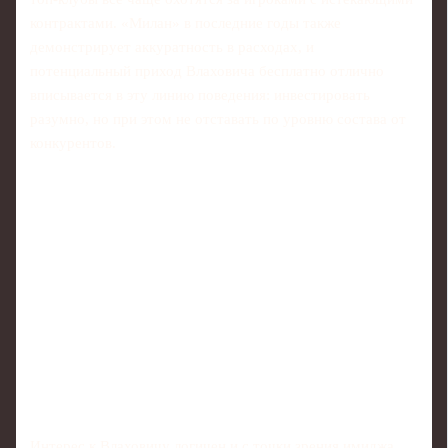
контрактами. «Милан» в последние годы также
демонстрирует аккуратность в расходах, и
потенциальный приход Влаховича бесплатно отлично
вписывается в эту линию поведения: инвестировать
разумно, но при этом не отставать по уровню состава от
конкурентов.
Интерес к Влаховичу логичен и с точки зрения имиджа.