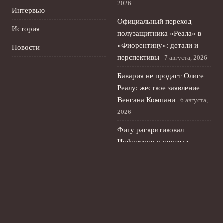
2026
Интервью
Официальный переход
История
полузащитника «Реала» в
«Фиорентину»: детали и
Новости
перспективы
7 августа, 2026
Бавария не продаст Олисе
Реалу: жесткое заявление
Венсана Компани
6 августа,
2026
Фигу раскритиковал
Инфантино и призвал
президента ФИФА уйти в
отставку
5 августа, 2026
Реал близок к трансферу
Диоманде и готов обновить
оборону клуба
4 августа,
2026