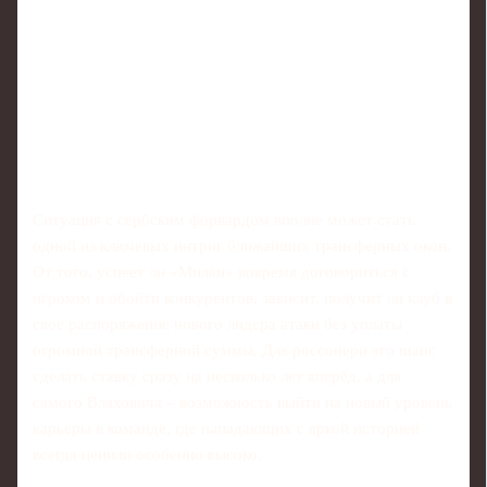
Ситуация с сербским форвардом вполне может стать
одной из ключевых интриг ближайших трансферных окон.
От того, успеет ли «Милан» вовремя договориться с
игроком и обойти конкурентов, зависит, получит ли клуб в
своё распоряжение нового лидера атаки без уплаты
огромной трансферной суммы. Для россонери это шанс
сделать ставку сразу на несколько лет вперёд, а для
самого Влаховича – возможность выйти на новый уровень
карьеры в команде, где нападающих с яркой историей
всегда ценили особенно высоко.