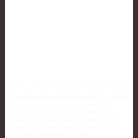
Не стоит забывать и о возрасте форварда. Серб находится
на стыке молодости и зрелости, когда опыт уже накоплен,
а пик физических кондиций только набирает обороты. Для
«Милана» это означает, что в случае успешного
трансфера клуб получает атакующего лидера сразу на
несколько сезонов вперед. Более того, даже через пару лет
остаётся перспектива выгодной перепродажи, если на
игрока будет серьёзный спрос в Европе.