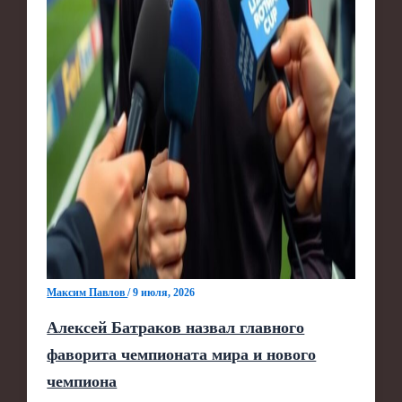
Максим Павлов
/
9 июля, 2026
Алексей Батраков назвал главного
фаворита чемпионата мира и нового
чемпиона