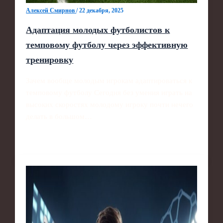
Алексей Смирнов
/
22 декабря, 2025
Адаптация молодых футболистов к
темповому футболу через эффективную
тренировку
Зачем вообще молодым игрокам адаптироваться к
темповому футболу Сегодня без умения играть на
высоких скоростях молодому игроку почти нечего
делать в большом…