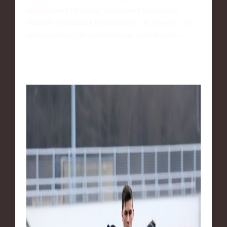
назначения в "Фулхэм" Испанский специалист,
недавно принявший руководство "Фулхэмом", уже
определился с приоритетами на трансферном…