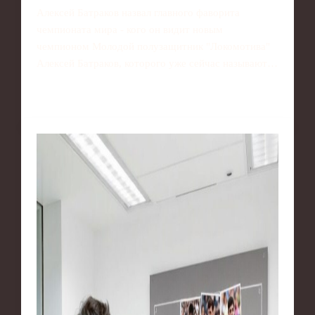
Алексей Батраков назвал главного фаворита
чемпионата мира - кого он видит новым
чемпионом Молодой полузащитник "Локомотива"
Алексей Батраков, которого уже сейчас называют…