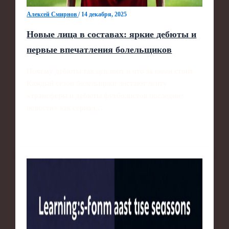
Алексей Смирнов
/
14 декабря, 2025
Новые лица в составах: яркие дебюты и
первые впечатления болельщиков
Почему дебюты так цепляют и что за ними стоит
Каждый сезон болельщики листают ленту
«трансферы и дебюты футболистов последние
новости» как сериал…