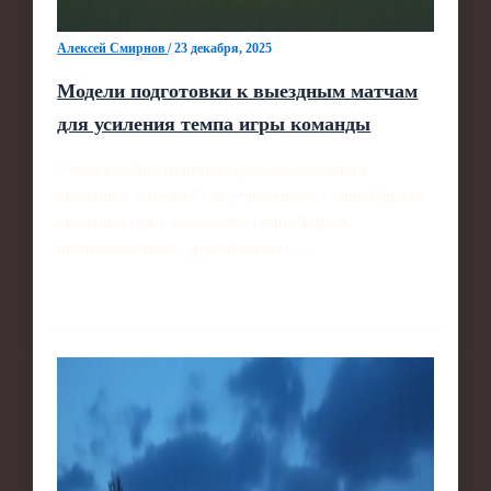
Алексей Смирнов
/
23 декабря, 2025
Модели подготовки к выездным матчам
для усиления темпа игры команды
Зачем вообще менять модель подготовки к
выездным матчам Если упростить до одной фразы:
выездные игры «съедают» темп. Дорога,
незнакомое поле, другой климат,…