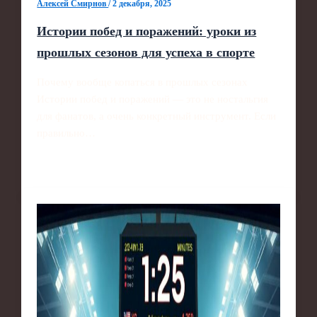
Алексей Смирнов
/
2 декабря, 2025
Истории побед и поражений: уроки из
прошлых сезонов для успеха в спорте
Почему вообще копаться в прошлых сезонах
Истории побед и поражений — это не ностальгия
для фанатов, а очень конкретный инструмент. Если
правильно…