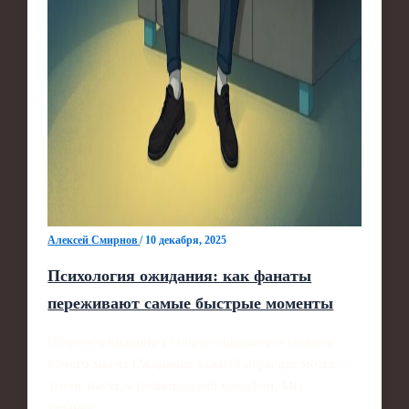
Алексей Смирнов
/
10 декабря, 2025
Психология ожидания: как фанаты
переживают самые быстрые моменты
Почему ожидание в спорте ощущается сильнее
самого матча Ожидание важной игры для мозга —
это не пауза, а полноценный марафон. Мы
заранее…