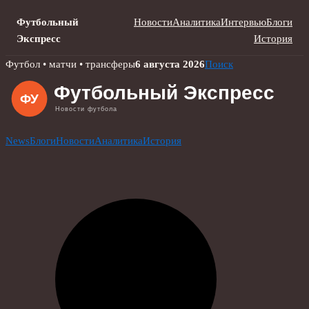
Футбольный
Новости
Аналитика
Интервью
Блоги
Экспресс
История
Skip
Футбол • матчи • трансферы
6 августа 2026
Поиск
to
content
News
Блоги
Новости
Аналитика
История