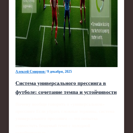
Алексей Смирнов
/
9 декабря, 2025
Система универсального прессинга в
футболе: сочетание темпа и устойчивости
Почему вообще говорить о «универсальном»
прессинге Если убрать сложные термины, система
универсального прессинга — это попытка
совместить бешеный темп с холодной
устойчивостью.…