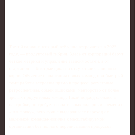
Третий вариант, который всё чаще встречается в 2025
году, — продуктовый гибрид. Здесь от корпораций берут
чёткие метрики и управление зависимостями, а от
стартапов — быстрые циклы и отсутствие священных
коров. Обучение и адаптация новых команд под быстрый
темп работы встроены прямо в процесс: регулярные
ретроспективы, обмен ошибками, менторство от более
зрелых продуктовых команд. Такой подход сложнее в
настройке, он требует сознательных лидеров и времени на
«шлифовку», зато лучше выдерживает переход от
маленькой команды‑новичка к масштабируемой
организации без полного переписывания процессов.