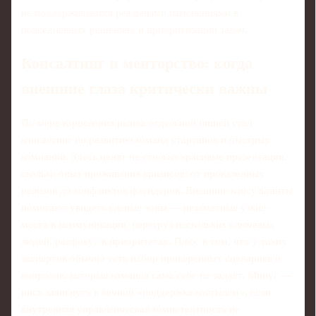
не поддерживаются реальными изменениями в
повседневных решениях и приоритизации задач.
Консалтинг и менторство: когда
внешние глаза критически важны
По мере взросления рынка отдельной нишей стал
консалтинг по развитию команд стартапов и быстрых
компаний. Здесь ценят не столько красивые презентации,
сколько опыт проживания кризисов: от проваленных
релизов до конфликтов фаундеров. Внешние консультанты
помогают увидеть слепые зоны — незаметные узкие
места в коммуникации, перегруз нескольких ключевых
людей, расфокус в приоритетах. Плюс в том, что у таких
экспертов обычно есть набор проверенных сценариев и
вопросов, которые команда сама себе не задаёт. Минус —
риск зависнуть в вечной «поддержке костылём», если
внутренняя управленческая компетентность не