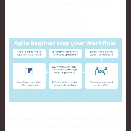
осмысленного выбора, а не для очередного «давайте
будем agile, потому что так модно».
Краткий ориентир для практиков
Новичковым командам полезно зафиксировать несколько
опорных шагов. 1) Сначала определить единицу ценности: