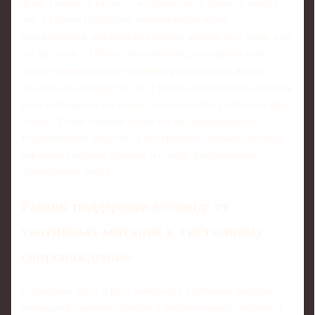
фича, гипотеза, релиз — и строить весь процесс вокруг
неё. 2) Затем подобрать минимальный набор
инструментов, который поддержит именно этот цикл, а не
всё на свете. 3) После этого честно договориться об
уровне прозрачности: какие метрики команде важны, а
что пока не измеряется. 4) И только потом формализовать
роли и процессы настолько, насколько это реально нужно
сейчас. Такой порядок помогает не закапываться в
теоретических моделях, а выстраивать правила, которые
переживут первые кризисы и станут фундаментом
дальнейшего роста.
Рынок поддержки команд: от
хаотичных митапов к системному
сопровождению
В середине 2010‑х рост интереса к обучению лидеров
выражался главным образом в неформальных митапах и