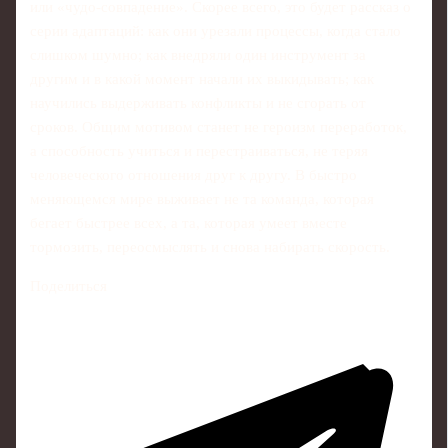
или «чудо‑совпадение». Скорее всего, это будет рассказ о
серии адаптаций: как они урезали процессы, когда стало
слишком шумно; как внедряли один инструмент за
другим и в какой момент начали их выкидывать; как
научились выдерживать конфликты и не сгорать от
сроков. Общим мотивом станет не героизм переработок,
а способность учиться и перестраиваться, не теряя
человеческого отношения друг к другу. В быстро
меняющемся мире выживает не та команда, которая
бегает быстрее всех, а та, которая умеет вместе
тормозить, переосмыслять и снова набирать скорость.
Поделиться