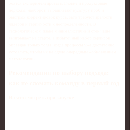
боятся экспериментировать. Гибкие и продуктовые
подходы, наоборот, выращивают культуру проб и
быстрых корректировок курса, зато требуют зрелости
лидеров и терпимости к неопределённости. В
технологическом плане минималистичный стек чаще
выигрывает на старте, а избыточный набор сервисов
оправдан только тогда, когда процессы уже достаточно
устоялись, чтобы их не сдуло очередным «обновлением
методологии».
Рекомендации по выбору подхода:
как не сломать команду в первый год
На что смотреть при запуске