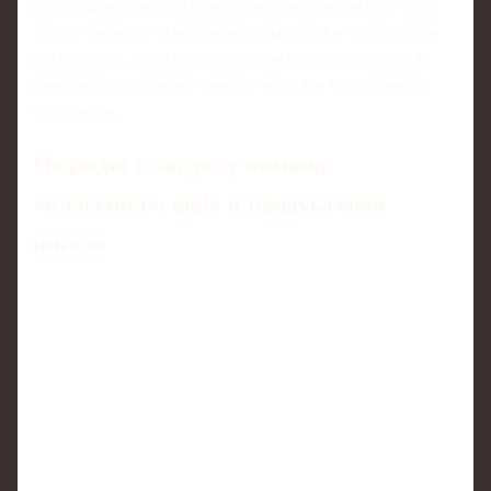
признавали провалы спринтов и переучивались на ходу.
Те, кто цеплялся за первоначальный план и «идеальную»
архитектуру, чаще всего выгорали или растворялись в
конкурентах в течение первого года, как бы громко ни
стартовали.
Подходы к запуску команд:
«классика», agile и продуктовая
школа