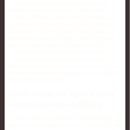
всё чаще стартуют сразу распределёнными, и тема
доверия становится базовой, а не дополнительной.
Во‑вторых, ИИ‑сервисы перестали быть «игрушкой» и
вошли в базу: ассистенты помогают с кодом, текстами,
аналитикой, но вопрос ответственности и качества
решений окончательно не решён. В‑третьих, на первый
план выходит прозрачноe управление командой в
условиях быстрого роста: от лидеров ждут умения
открыто говорить о нагрузке, приоритетах и «цене»
каждого ускорения. Сочетание скорости и осознанности
постепенно превращается из красивого лозунга в новый
профессиональный стандарт.
Вместо вывода: как звучит история
выжившей команды в 2030 году
Если представить себе разговор с командой‑новичком в
2030‑м, их история вряд ли будет про «гениальную идею»