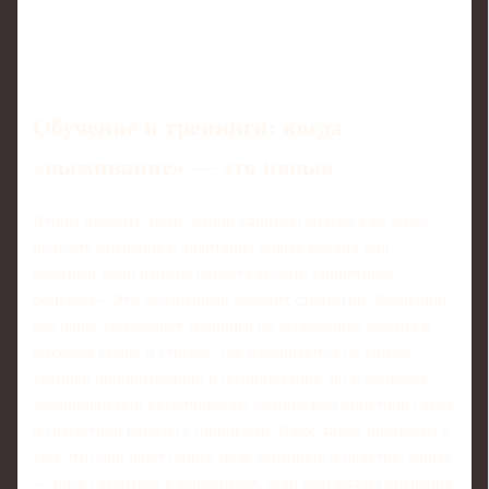
Обучение и тренинги: когда
«выживание» — это навык
Чтобы держать темп, одной харизмы лидера уже мало,
поэтому обучение и адаптация новых команд под
быстрый темп работы перестали быть «приятным
бонусом». Это осознанный элемент стратегии. Компании
всё чаще заказывают тренинги по выживанию команд в
высоком темпе и стрессе, где разбираются не только
техники приоритизации и планирования, но и вопросы
эмоциональной устойчивости, безопасной обратной связи
и грамотной работы с ошибками. Плюс таких программ в
том, что они дают общее поле терминов и практик; минус
— риск свалиться в формализм, если результаты обучения