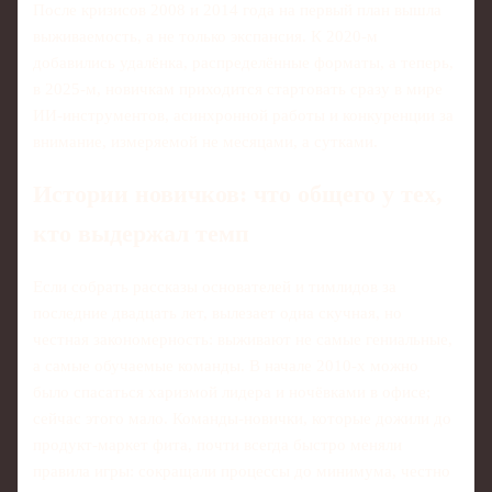
После кризисов 2008 и 2014 года на первый план вышла
выживаемость, а не только экспансия. К 2020‑м
добавились удалёнка, распределённые форматы, а теперь,
в 2025‑м, новичкам приходится стартовать сразу в мире
ИИ‑инструментов, асинхронной работы и конкуренции за
внимание, измеряемой не месяцами, а сутками.
Истории новичков: что общего у тех,
кто выдержал темп
Если собрать рассказы основателей и тимлидов за
последние двадцать лет, вылезает одна скучная, но
честная закономерность: выживают не самые гениальные,
а самые обучаемые команды. В начале 2010‑х можно
было спасаться харизмой лидера и ночёвками в офисе;
сейчас этого мало. Команды‑новички, которые дожили до
продукт‑маркет фита, почти всегда быстро меняли
правила игры: сокращали процессы до минимума, честно