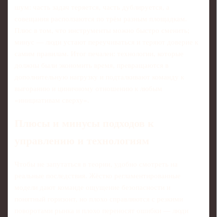
шум: часть задач теряется, часть дублируется, а
совещания расползаются по трём разным площадкам.
Плюс в том, что инструменты можно быстро сменить;
минус — люди устают переучиваться и теряют доверие к
самим правилам. Итог печален: технологии, которые
должны были экономить время, превращаются в
дополнительную нагрузку и подталкивают команду к
выгоранию и циничному отношению к любым
«инициативам сверху».
Плюсы и минусы подходов к
управлению и технологиям
Чтобы не запутаться в теории, удобно смотреть на
реальные последствия. Жёстко регламентированные
модели дают команде ощущение безопасности и
понятный горизонт, но плохо справляются с резкими
поворотами рынка и плохо переносят ошибки — люди