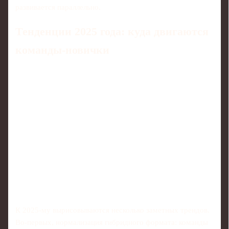
развивается параллельно.
Тенденции 2025 года: куда двигаются
команды‑новички
К 2025‑му вырисовываются несколько заметных трендов.
Во‑первых, нормализация гибридного формата: команды