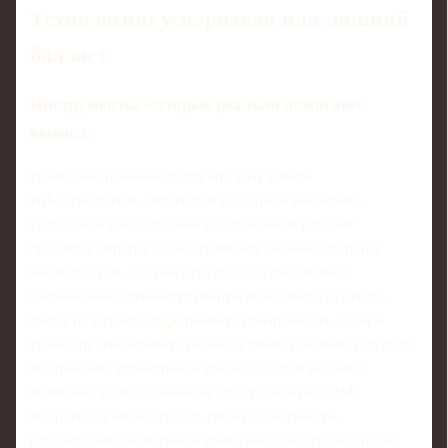
Технологии: ускорители или лишний
балласт
Инструменты, которые реально помогают
выжить
Нынешние новички стартуют сразу в мире
ИИ‑ассистентов, автотестов и мощной аналитики.
Парадокс в том, что сами технологии не решают
проблему перегруза, но усиливают сильные стороны
команды. Там, где уже есть фокус и дисциплина,
современные стек‑инструменты позволяют сократить
время на рутину, поддерживать прозрачность задач и
точнее прогнозировать риски. В таких условиях услуги по
построению эффективной команды с нуля всё чаще
включают аудит техники: не просто «какую CRM
выбрать», а как настроить связку таск‑трекера,
репозитория, аналитики и коммуникаций, чтобы она не