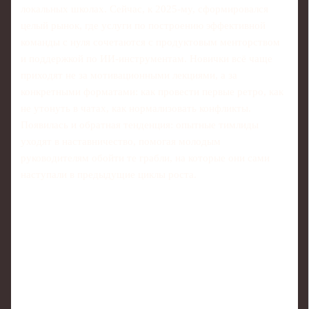
локальных школах. Сейчас, к 2025‑му, сформировался
целый рынок, где услуги по построению эффективной
команды с нуля сочетаются с продуктовым менторством
и поддержкой по ИИ‑инструментам. Новички всё чаще
приходят не за мотивационными лекциями, а за
конкретными форматами: как провести первые ретро, как
не утонуть в чатах, как нормализовать конфликты.
Появилась и обратная тенденция: опытные тимлиды
уходят в наставничество, помогая молодым
руководителям обойти те грабли, на которые они сами
наступали в предыдущие циклы роста.