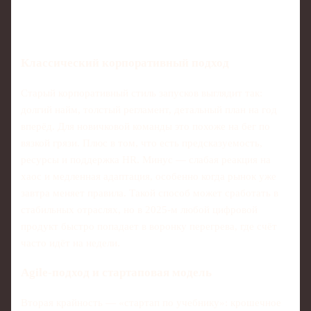
Классический корпоративный подход
Старый корпоративный стиль запусков выглядит так:
долгий найм, толстый регламент, детальный план на год
вперёд. Для новичковой команды это похоже на бег по
вязкой грязи. Плюс в том, что есть предсказуемость,
ресурсы и поддержка HR. Минус — слабая реакция на
хаос и медленная адаптация, особенно когда рынок уже
завтра меняет правила. Такой способ может сработать в
стабильных отраслях, но в 2025‑м любой цифровой
продукт быстро попадает в воронку перегрева, где счёт
часто идёт на недели.
Agile‑подход и стартаповая модель
Вторая крайность — «стартап по учебнику»: крошечное