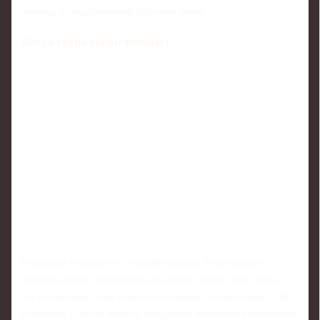
ломала, а поддерживала рабочий ритм.
Когда технологии мешают
Обратная сторона — технофетишизм. Новичковые
команды любят «подписаться на всё сразу»: ещё один
таск‑менеджер, ещё один мессенджер, новый сервис для
созвонов. В итоге вместо ускорения появляется цифровой