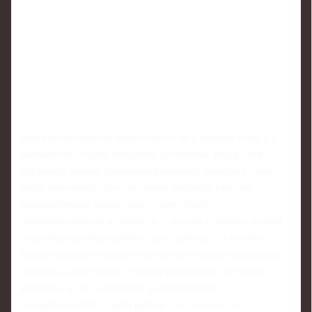
При выборе модели важно начать не с модных слов, а с
реальности: стадии продукта, доступных ресурсов и
характера людей. Новичковой команде, которая только
ищет свою нишу, бессмысленно внедрять тяжёлые
корпоративные процедуры — они убьют
любознательность и скорость. С другой стороны, полная
анархия редко выдерживает рост даже до 20 человек.
Конкретизируйте: какие решения вы обязаны принимать
быстро, а какие можно стандартизировать; где нужен
контроль, а где достаточно доверительных
договорённостей. Такой разбор даёт основу для