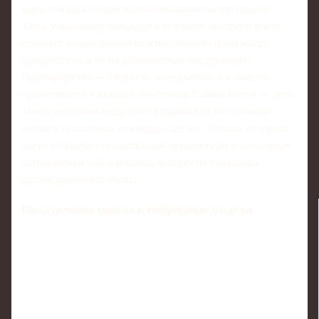
ядро, быстрые спринты, минимальный набор правил.
Здесь управление командой в условиях быстрого роста
строится на прозрачности и постоянном пересмотре
приоритетов, а не на должностных инструкциях.
Преимущество — скорость экспериментов и чувство
причастности у каждого участника. Слабое место — риск
хаоса, особенно когда штат удваивается за несколько
месяцев, а опытных тимлидов ещё нет. В таких историях
часто не хватает осмысленной архитектуры и системных
договорённостей, и команда буксует на банальных
организационных сбоях.
Продуктовая школа и гибридные модели