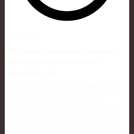
7 минут чтения
От гаражей доткомов до удалённых
созвездий: откуда взялся этот
«быстрый темп»
Если отмотать назад к 90‑м, «команда‑новичок» часто
означала пару энтузиастов в гараже, которые по полгода
ковырялись в продукте и видели клиента только в
презентациях. Темп был высоким по тем меркам, но окна
возможностей оставались открытыми годами. В нулевые с
приходом доткомов всё ускорилось: инвесторы требовали
рост любой ценой, а команды формировались за недели.